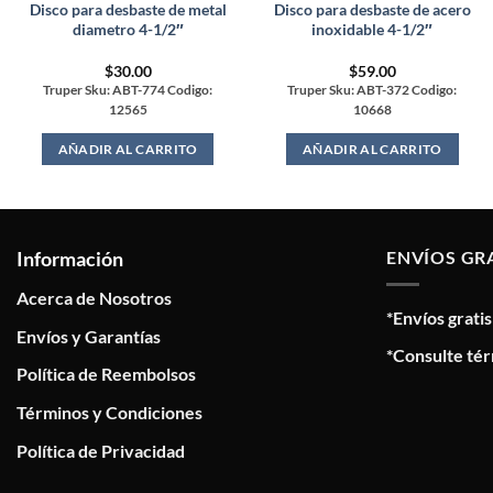
Disco para desbaste de metal
Disco para desbaste de acero
diametro 4-1/2″
inoxidable 4-1/2″
$
30.00
$
59.00
Truper Sku: ABT-774 Codigo:
Truper Sku: ABT-372 Codigo:
12565
10668
AÑADIR AL CARRITO
AÑADIR AL CARRITO
Información
ENVÍOS GR
Acerca de Nosotros
*Envíos grati
Envíos y Garantías
*Consulte tér
Política de Reembolsos
Términos y Condiciones
Política de Privacidad