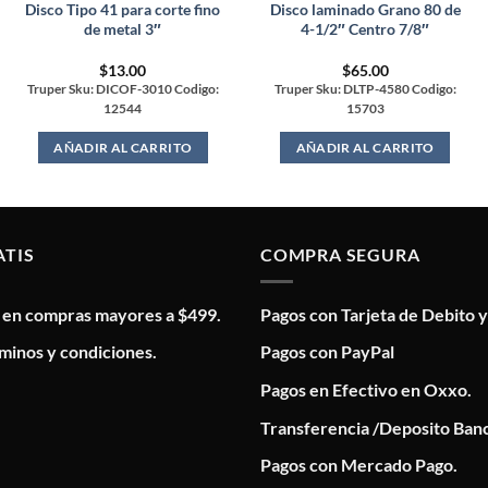
Disco Tipo 41 para corte fino
Disco laminado Grano 80 de
de metal 3″
4-1/2″ Centro 7/8″
$
13.00
$
65.00
Truper Sku: DICOF-3010 Codigo:
Truper Sku: DLTP-4580 Codigo:
12544
15703
AÑADIR AL CARRITO
AÑADIR AL CARRITO
ATIS
COMPRA SEGURA
s en compras mayores a $499.
Pagos con Tarjeta de Debito y
minos y condiciones.
Pagos con PayPal
Pagos en Efectivo en Oxxo.
Transferencia /Deposito Banc
Pagos con Mercado Pago.