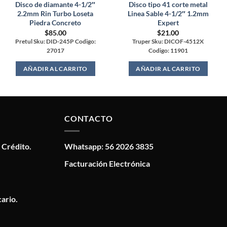
Disco de diamante 4-1/2″
Disco tipo 41 corte metal
2.2mm Rin Turbo Loseta
Linea Sable 4-1/2″ 1.2mm
Piedra Concreto
Expert
$
85.00
$
21.00
Pretul Sku: DID-245P Codigo:
Truper Sku: DICOF-4512X
27017
Codigo: 11901
AÑADIR AL CARRITO
AÑADIR AL CARRITO
CONTACTO
 Crédito.
Whatsapp: 56 2026 3835
Facturación Electrónica
ario.