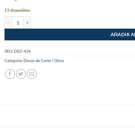
13 disponibles
Disco de lija 4-1/2" con respaldo de fibra Grano 36 cantidad
AÑADIR A
SKU:
DILF-436
Categoría:
Discos de Corte / Otros