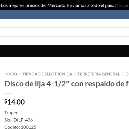
Los mejores precios del Mercado. Enviamos a todo el país.
Descar
INICIO
/
TIENDA DE ELECTRÓNICA
/
FERRETERIA GENERAL
/
D
Disco de lija 4-1/2″ con respaldo de 
14.00
$
Truper
Sku: DILF-436
Codigo: 100125