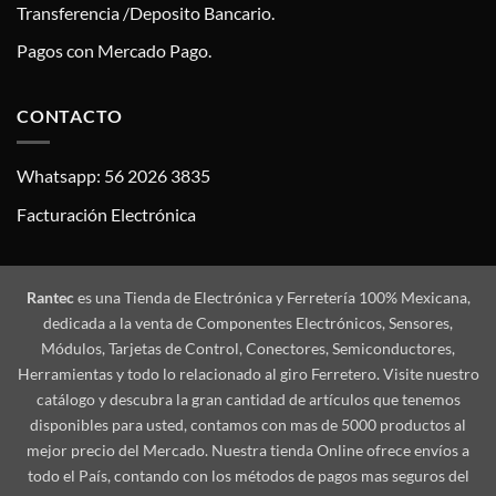
Transferencia /Deposito Bancario.
Pagos con Mercado Pago.
CONTACTO
Whatsapp: 56 2026 3835
Facturación Electrónica
Rantec
es una Tienda de Electrónica y Ferretería 100% Mexicana,
dedicada a la venta de Componentes Electrónicos, Sensores,
Módulos, Tarjetas de Control, Conectores, Semiconductores,
Herramientas y todo lo relacionado al giro Ferretero. Visite nuestro
catálogo y descubra la gran cantidad de artículos que tenemos
disponibles para usted, contamos con mas de 5000 productos al
mejor precio del Mercado. Nuestra tienda Online ofrece envíos a
todo el País, contando con los métodos de pagos mas seguros del