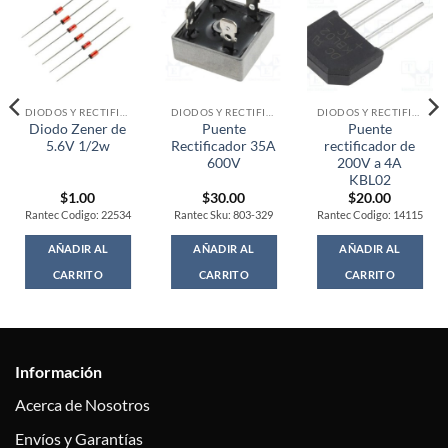
DIODOS Y RECTIFICADORES
DIODOS Y RECTIFICADORES
DIODOS Y RECTIFICADORES
Diodo Zener de
Puente
Puente
5.6V 1/2w
Rectificador 35A
rectificador de
600V
200V a 4A
KBL02
$
1.00
$
30.00
$
20.00
Rantec Codigo: 22534
Rantec Sku: 803-329
Rantec Codigo: 14115
AÑADIR AL
AÑADIR AL
AÑADIR AL
CARRITO
CARRITO
CARRITO
Información
Acerca de Nosotros
Envíos y Garantías