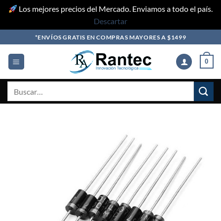
Los mejores precios del Mercado. Enviamos a todo el país.
Descartar
Skip
*ENVÍOS GRATIS EN COMPRAS MAYORES A $1499
to
content
0
Buscar
por: