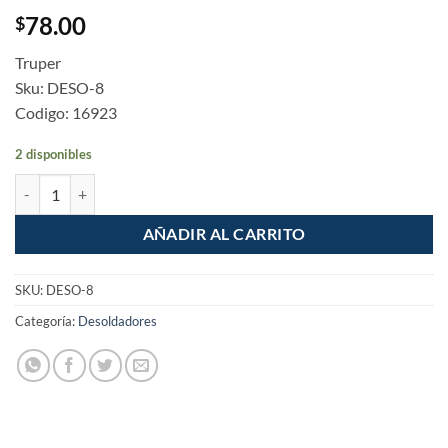
78.00
$
Truper
Sku: DESO-8
Codigo: 16923
2 disponibles
Desoldador de Succion Chico Aluminio Truper cantidad
AÑADIR AL CARRITO
SKU:
DESO-8
Categoría:
Desoldadores