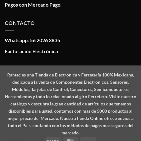
Pagos con Mercado Pago.
CONTACTO
Whatsapp: 56 2026 3835
Facturación Electrónica
Rantec
es una Tienda de Electrónica y Ferretería 100% Mexicana,
dedicada a la venta de Componentes Electrónicos, Sensores,
Módulos, Tarjetas de Control, Conectores, Semiconductores,
Herramientas y todo lo relacionado al giro Ferretero. Visite nuestro
catálogo y descubra la gran cantidad de artículos que tenemos
disponibles para usted, contamos con mas de 5000 productos al
mejor precio del Mercado. Nuestra tienda Online ofrece envíos a
todo el País, contando con los métodos de pagos mas seguros del
mercado.