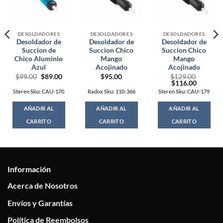
DESOLDADORES
DESOLDADORES
DESOLDADORES
Desoldador de
Desoldador de
Desoldador de
Succion de
Succion Chico
Succion Chico
Chico Aluminio
Mango
Mango
Azul
Acojinado
Acojinado
Original
Current
$
99.00
$
89.00
$
95.00
$
129.00
price
price
Original
Current
$
116.00
was:
is:
price
price
Steren Sku: CAU-170
Radox Sku: 110-366
Steren Sku: CAU-179
$99.00.
$89.00.
was:
is:
$129.00.
$116.00
AÑADIR AL
AÑADIR AL
AÑADIR AL
CARRITO
CARRITO
CARRITO
Información
Acerca de Nosotros
Envíos y Garantías
Política de Reembolsos