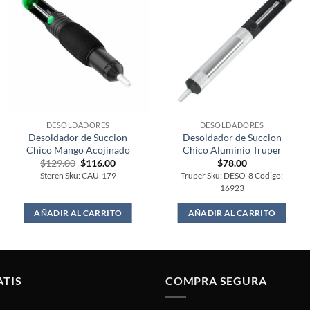
DESOLDADORES
DESOLDADORES
Desoldador de Succion
Desoldador de Succion
Chico Mango Acojinado
Chico Aluminio Truper
Original
Current
$
129.00
$
116.00
$
78.00
price
price
Steren Sku: CAU-179
Truper Sku: DESO-8 Codigo:
was:
is:
16923
$129.00.
$116.00.
AÑADIR AL CARRITO
AÑADIR AL CARRITO
ATIS
COMPRA SEGURA