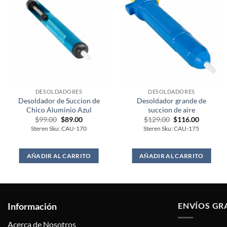
DESOLDADORES
DESOLDADORES
Desoldador de Succion de
Desoldador grande de
Chico Aluminio Azul
succion de aire
Original
Current
Original
Current
$
99.00
$
89.00
$
129.00
$
116.00
price
price
price
price
Steren Sku: CAU-170
Steren Sku: CAU-175
was:
is:
was:
is:
$99.00.
$89.00.
$129.00.
$116.00.
AÑADIR AL CARRITO
AÑADIR AL CARRITO
Información
ENVÍOS GR
Acerca de Nosotros