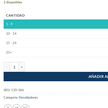
2 disponibles
CANTIDAD
1 - 9
10 - 14
15 - 24
25+
Desoldador de Succion Chico Mango Acojinado cantidad
AÑADIR A
SKU:
110-366
Categoría:
Desoldadores