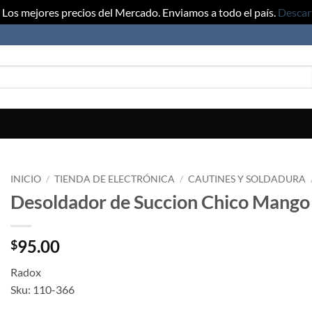
Los mejores precios del Mercado. Enviamos a todo el país.
Descar
INICIO
/
TIENDA DE ELECTRÓNICA
/
CAUTINES Y SOLDADURA
Desoldador de Succion Chico Mango
95.00
$
Radox
Sku: 110-366