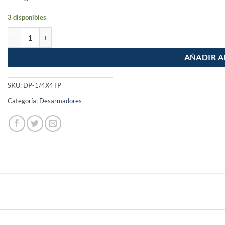
3 disponibles
Desarmador punta Cruz Phillips 1/4 x 4" mango PVC Pretul cantidad
AÑADIR A
SKU:
DP-1/4X4TP
Categoría:
Desarmadores