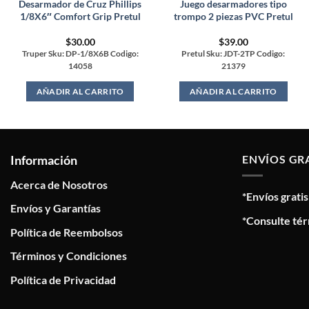
Desarmador de Cruz Phillips
Juego desarmadores tipo
1/8X6″ Comfort Grip Pretul
trompo 2 piezas PVC Pretul
$
30.00
$
39.00
Truper Sku: DP-1/8X6B Codigo:
Pretul Sku: JDT-2TP Codigo:
14058
21379
AÑADIR AL CARRITO
AÑADIR AL CARRITO
Información
ENVÍOS GR
Acerca de Nosotros
*Envíos grati
Envíos y Garantías
*Consulte tér
Política de Reembolsos
Términos y Condiciones
Política de Privacidad