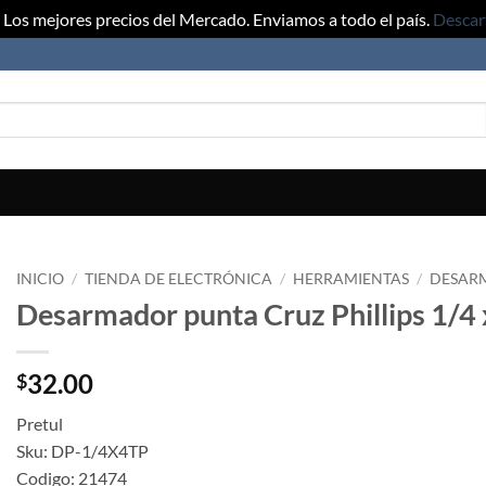
Los mejores precios del Mercado. Enviamos a todo el país.
Descar
INICIO
/
TIENDA DE ELECTRÓNICA
/
HERRAMIENTAS
/
DESAR
Desarmador punta Cruz Phillips 1/4
32.00
$
Pretul
Sku: DP-1/4X4TP
Codigo: 21474