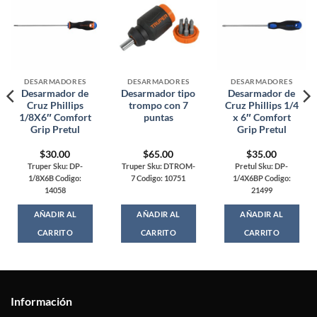
DESARMADORES
DESARMADORES
DESARMADORES
Desarmador de
Desarmador tipo
Desarmador de
Cruz Phillips
trompo con 7
Cruz Phillips 1/4
1/8X6″ Comfort
puntas
x 6″ Comfort
Grip Pretul
Grip Pretul
$
30.00
$
65.00
$
35.00
Truper Sku: DP-
Truper Sku: DTROM-
Pretul Sku: DP-
1/8X6B Codigo:
7 Codigo: 10751
1/4X6BP Codigo:
14058
21499
AÑADIR AL
AÑADIR AL
AÑADIR AL
CARRITO
CARRITO
CARRITO
Información