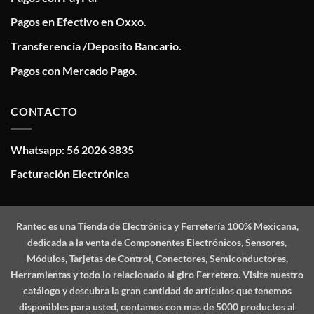
Pagos en Efectivo en Oxxo.
Transferencia /Deposito Bancario.
Pagos con Mercado Pago.
CONTACTO
Whatsapp: 56 2026 3835
Facturación Electrónica
Rantec
es una Tienda de Electrónica y Ferretería 100% Mexicana,
dedicada a la venta de Componentes Electrónicos, Sensores,
Módulos, Tarjetas de Control, Conectores, Semiconductores,
Herramientas y todo lo relacionado al giro Ferretero. Visite nuestro
catálogo y descubra la gran cantidad de artículos que tenemos
disponibles para usted, contamos con mas de 5000 productos al