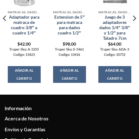
MATRACAS, DADOS Y ADAPTADORES
MATRACAS, DADOS Y ADAPTADORES
MATRACAS, DADOS Y ADAPTADORES
Adaptador para
Extension de 5″
Juego de 3
matraca de
para matraca
adaptadores
cuadro 3/8″ a
para dados
dados 1/4″ 3/8″
cuadro 1/4″
cuadro 1/2″
y 1/2″ para
Taladro 7cm
$
42.00
$
98.00
$
64.00
Truper Sku: A-5255
Truper Sku: E-5461
Truper Sku: ADA-3
Codigo: 13423
Codigo: 13416
Codigo: 10752
AÑADIR AL
AÑADIR AL
AÑADIR AL
CARRITO
CARRITO
CARRITO
Información
Acerca de Nosotros
Envíos y Garantías