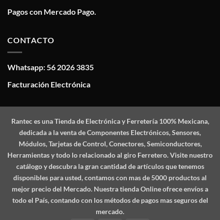
Pagos con Mercado Pago.
CONTACTO
Whatsapp: 56 2026 3835
Facturación Electrónica
Rantec
es una Tienda de Electrónica y Ferretería 100% Mexicana,
dedicada a la venta de Componentes Electrónicos, Sensores,
Módulos, Tarjetas de Control, Conectores, Semiconductores,
Herramientas y todo lo relacionado al giro Ferretero. Visite nuestro
catálogo y descubra la gran cantidad de artículos que tenemos
disponibles para usted, contamos con mas de 5000 productos al
mejor precio del Mercado. Nuestra tienda Online ofrece envíos a
todo el País, contando con los métodos de pagos mas seguros del
mercado.