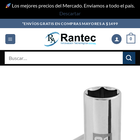
Los mejores precios del Mercado. Enviamos a todo el país.
Descartar
Skip
*ENVÍOS GRATIS EN COMPRAS MAYORES A $1499
to
content
0
Buscar
por: