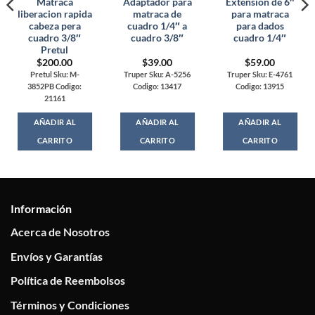
Matraca
Adaptador para
Extension de 6″
liberacion rapida
matraca de
para matraca
cabeza pera
cuadro 1/4″ a
para dados
cuadro 3/8″
cuadro 3/8″
cuadro 1/4″
Pretul
$
200.00
$
39.00
$
59.00
Pretul Sku: M-
Truper Sku: A-5256
Truper Sku: E-4761
3852PB Codigo:
Codigo: 13417
Codigo: 13915
21161
AÑADIR AL
AÑADIR AL
AÑADIR AL
CARRITO
CARRITO
CARRITO
Información
Acerca de Nosotros
Envíos y Garantías
Política de Reembolsos
Términos y Condiciones