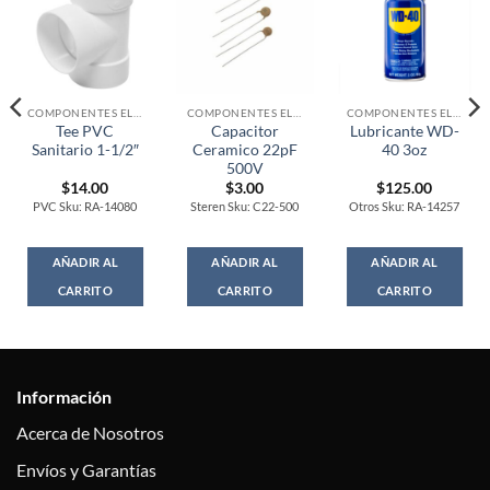
COMPONENTES ELECTRONICOS
COMPONENTES ELECTRONICOS
COMPONENTES ELECTRONICOS
Tee PVC
Capacitor
Lubricante WD-
Sanitario 1-1/2″
Ceramico 22pF
40 3oz
500V
$
14.00
$
3.00
$
125.00
PVC Sku: RA-14080
Steren Sku: C22-500
Otros Sku: RA-14257
AÑADIR AL
AÑADIR AL
AÑADIR AL
CARRITO
CARRITO
CARRITO
Información
Acerca de Nosotros
Envíos y Garantías