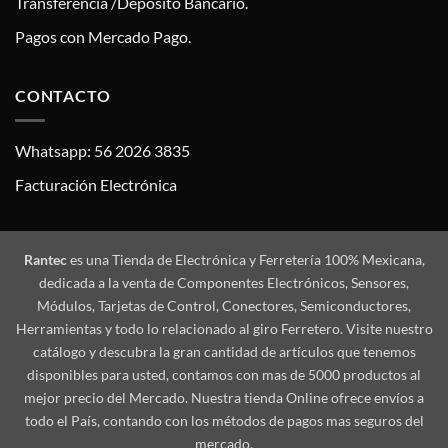
Transferencia /Deposito Bancario.
Pagos con Mercado Pago.
CONTACTO
Whatsapp: 56 2026 3835
Facturación Electrónica
Rantec
es una Tienda de Electrónica y Ferretería 100% Mexicana,
dedicada a la venta de Componentes Electrónicos, Sensores,
Módulos, Tarjetas de Control, Conectores, Semiconductores,
Herramientas y todo lo relacionado al giro Ferretero. Visite nuestro
catálogo y descubra la gran cantidad de artículos que tenemos
disponibles para usted, contamos con mas de 5000 productos al
mejor precio del Mercado. Nuestra tienda Online ofrece envíos a
todo el País, contando con los métodos de pagos mas seguros del
mercado.