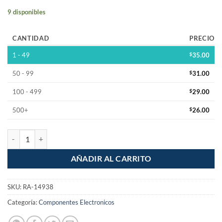
9 disponibles
CANTIDAD
PRECIO
1 - 49
$
35.00
50 - 99
$
31.00
100 - 499
$
29.00
500+
$
26.00
Cuello de cera con guia brida WC cantidad
AÑADIR AL CARRITO
SKU:
RA-14938
Categoría:
Componentes Electronicos