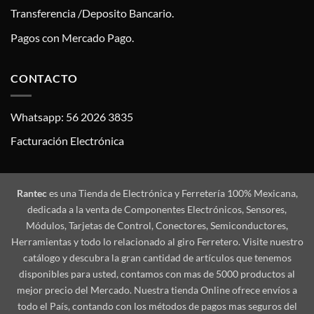
Transferencia /Deposito Bancario.
Pagos con Mercado Pago.
CONTACTO
Whatsapp: 56 2026 3835
Facturación Electrónica
Rantec
es una Tienda de Electrónica y Ferretería 100% Mexicana,
dedicada a la venta de Componentes Electrónicos, Sensores,
Módulos, Tarjetas de Control, Conectores, Semiconductores,
Herramientas y todo lo relacionado al giro Ferretero. Visite nuestro
catálogo y descubra la gran cantidad de artículos que tenemos
disponibles para usted, contamos con mas de 5000 productos al
mejor precio del Mercado. Nuestra tienda Online ofrece envíos a
todo el País, contando con los métodos de pagos mas seguros del