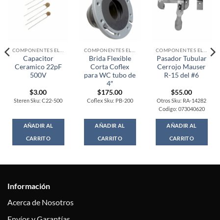
COMPONENTES ELECTRONICOS
COMPONENTES ELECTRONICOS
COMPONENTES ELECTRONICOS
Capacitor
Brida Flexible
Pasador Tubular
Ceramico 22pF
Corta Coflex
Cerrojo Mauser
500V
para WC tubo de
R-15 del #6
4″
$
3.00
$
175.00
$
55.00
Steren Sku: C22-500
Coflex Sku: PB-200
Otros Sku: RA-14282
Codigo: 073040620
AÑADIR AL
AÑADIR AL
AÑADIR AL
CARRITO
CARRITO
CARRITO
Información
Acerca de Nosotros
Envíos y Garantías