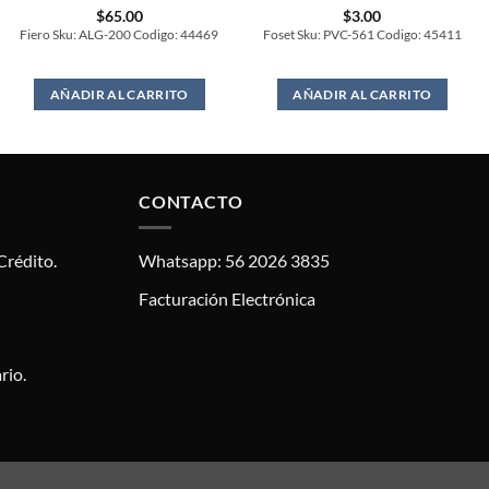
$
65.00
$
3.00
Fiero Sku: ALG-200 Codigo: 44469
Foset Sku: PVC-561 Codigo: 45411
AÑADIR AL CARRITO
AÑADIR AL CARRITO
CONTACTO
Crédito.
Whatsapp: 56 2026 3835
Facturación Electrónica
rio.