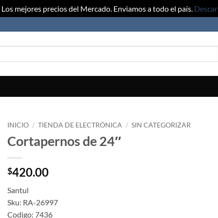
Los mejores precios del Mercado. Enviamos a todo el país.
Descar
INICIO
/
TIENDA DE ELECTRÓNICA
/
SIN CATEGORIZAR
Cortapernos de 24″
420.00
$
Santul
Sku: RA-26997
Codigo: 7436