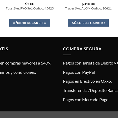
$
2.00
$
310.00
Foset Sku: PVC-361 Codigo: 45423
Truper Sku: AL-3M Codigo: 10621
AÑADIR AL CARRITO
AÑADIR AL CARRITO
ATIS
COMPRA SEGURA
s en compras mayores a $499.
Pagos con Tarjeta de Debito y 
minos y condiciones.
Pagos con PayPal
Pagos en Efectivo en Oxxo.
Transferencia /Deposito Banca
Pagos con Mercado Pago.