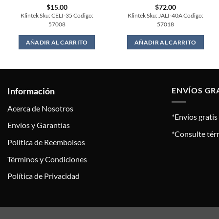
$
15.00
$
72.00
Klintek Sku: CELI-35 Codigo:
Klintek Sku: JALI-40A Codigo:
57008
57018
AÑADIR AL CARRITO
AÑADIR AL CARRITO
Información
ENVÍOS GR
Acerca de Nosotros
*Envíos grati
Envíos y Garantías
*Consulte tér
Política de Reembolsos
Términos y Condiciones
Política de Privacidad