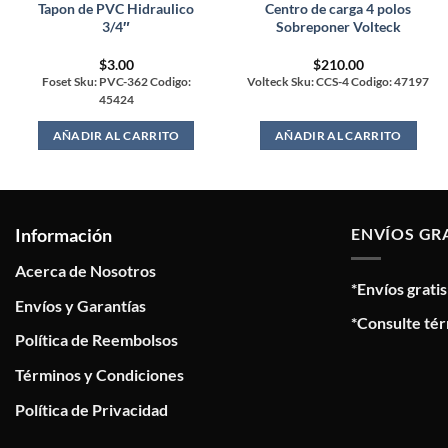
Tapon de PVC Hidraulico
Centro de carga 4 polos
3/4″
Sobreponer Volteck
$
3.00
$
210.00
Foset Sku: PVC-362 Codigo:
Volteck Sku: CCS-4 Codigo: 47197
45424
AÑADIR AL CARRITO
AÑADIR AL CARRITO
Información
ENVÍOS GR
Acerca de Nosotros
*Envíos grati
Envíos y Garantías
*Consulte tér
Política de Reembolsos
Términos y Condiciones
Política de Privacidad