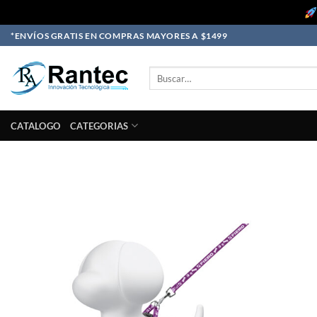
Skip
*ENVÍOS GRATIS EN COMPRAS MAYORES A $1499
to
content
Buscar
por:
CATALOGO
CATEGORIAS