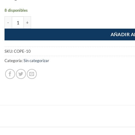
8 disponibles
Correa para perro chico con pechera de 1cm ancho cantidad
AÑADIR A
SKU:
COPE-10
Categoría:
Sin categorizar