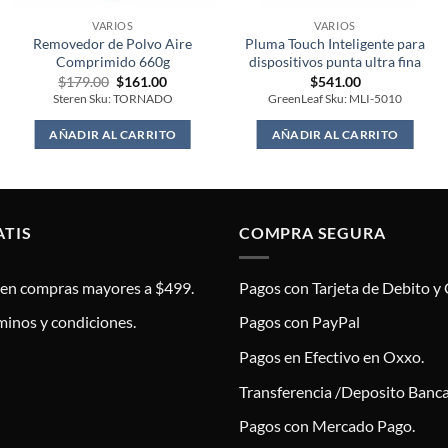
VARIOS
VARIOS
Removedor de Polvo Aire
Pluma Touch Inteligente para
Comprimido 660g
dispositivos punta ultra fina
Original
Current
$
179.00
$
161.00
$
541.00
price
price
Steren Sku: TORNADO
GreenLeaf Sku: MLI-5010
was:
is:
$179.00.
$161.00.
AÑADIR AL CARRITO
AÑADIR AL CARRITO
ATIS
COMPRA SEGURA
s en compras mayores a $499.
Pagos con Tarjeta de Debito y 
minos y condiciones.
Pagos con PayPal
Pagos en Efectivo en Oxxo.
Transferencia /Deposito Banca
Pagos con Mercado Pago.