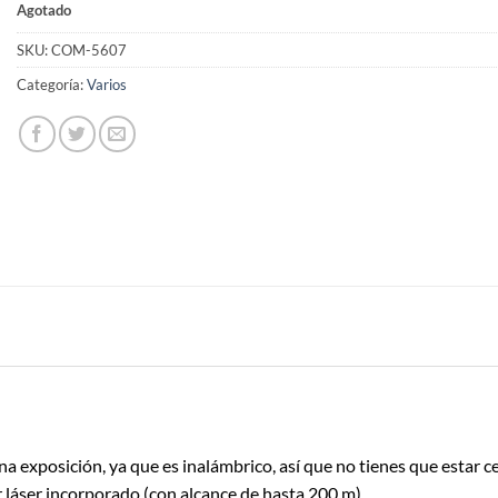
Agotado
SKU:
COM-5607
Categoría:
Varios
a exposición, ya que es inalámbrico, así que no tienes que estar c
r láser incorporado (con alcance de hasta 200 m).