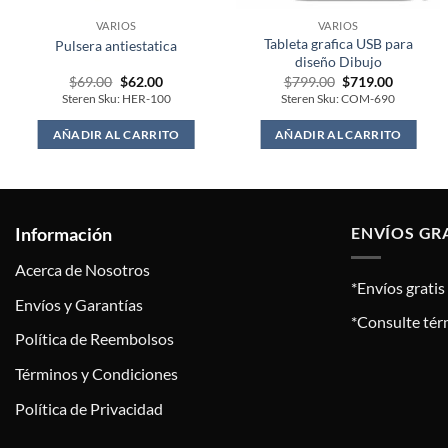
VARIOS
VARIOS
Tableta grafica USB para
Pulsera antiestatica
diseño Dibujo
Original
Current
Original
Current
$
69.00
$
62.00
$
799.00
$
719.00
price
price
price
price
Steren Sku: HER-100
Steren Sku: COM-690
was:
is:
was:
is:
$69.00.
$62.00.
$799.00.
$719.00.
AÑADIR AL CARRITO
AÑADIR AL CARRITO
Información
ENVÍOS GR
Acerca de Nosotros
*Envíos grati
Envíos y Garantías
*Consulte tér
Política de Reembolsos
Términos y Condiciones
Política de Privacidad