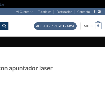
tar
Mi Cuenta
Tutoriales
Facturacion
Contacto
0
ACCEDER / REGISTRARSE
$
0.00
con apuntador laser