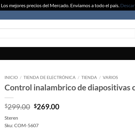
Los mejores precios del Mercado. Enviamos a todo el país.
Descar
INICIO
/
TIENDA DE ELECTRÓNICA
/
TIENDA
/
VARIOS
Control inalambrico de diapositivas 
Original
Current
299.00
269.00
$
$
price
price
Steren
was:
is:
Sku: COM-5607
$299.00.
$269.00.