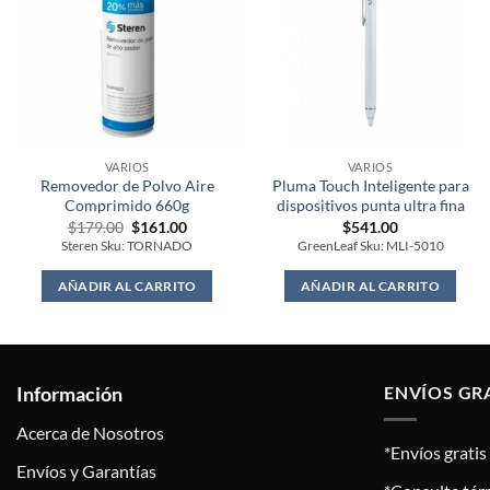
VARIOS
VARIOS
Removedor de Polvo Aire
Pluma Touch Inteligente para
Comprimido 660g
dispositivos punta ultra fina
Original
Current
$
179.00
$
161.00
$
541.00
price
price
Steren Sku: TORNADO
GreenLeaf Sku: MLI-5010
was:
is:
$179.00.
$161.00.
AÑADIR AL CARRITO
AÑADIR AL CARRITO
Información
ENVÍOS GR
Acerca de Nosotros
*Envíos grati
Envíos y Garantías