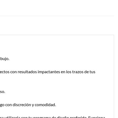
ibujo.
fectos con resultados impactantes en los trazos de tus
so.
tigo con discreción y comodidad.
ra utilizarla con tu programa de diseño preferido. Funciona