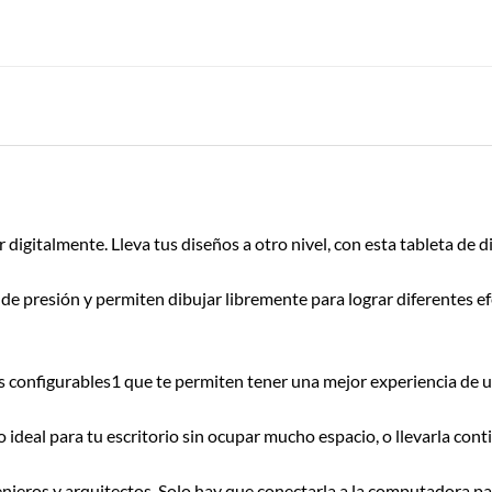
igitalmente. Lleva tus diseños a otro nivel, con esta tableta de d
de presión y permiten dibujar libremente para lograr diferentes e
es configurables1 que te permiten tener una mejor experiencia de u
o ideal para tu escritorio sin ocupar mucho espacio, o llevarla con
enieros y arquitectos. Solo hay que conectarla a la computadora pa