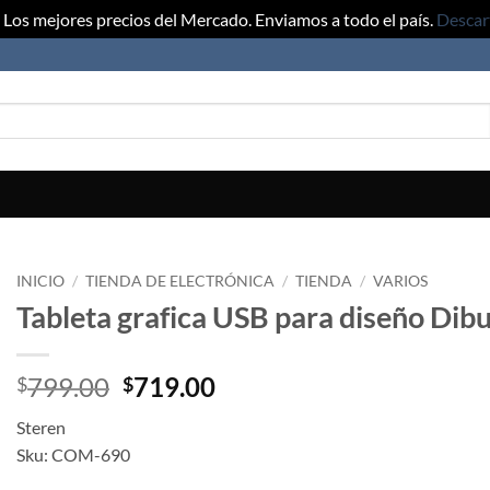
Los mejores precios del Mercado. Enviamos a todo el país.
Descar
INICIO
/
TIENDA DE ELECTRÓNICA
/
TIENDA
/
VARIOS
Tableta grafica USB para diseño Dibu
799.00
719.00
$
$
Steren
Sku: COM-690