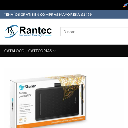
Skip
*ENVÍOS GRATIS EN COMPRAS MAYORES A $1499
to
content
Buscar
por:
CATALOGO
CATEGORIAS