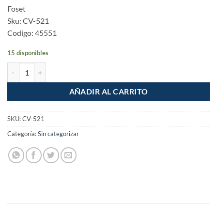
Foset
Sku: CV-521
Codigo: 45551
15 disponibles
Codo 90° PPR 1/2" Macho Hembra cantidad
AÑADIR AL CARRITO
SKU:
CV-521
Categoría:
Sin categorizar