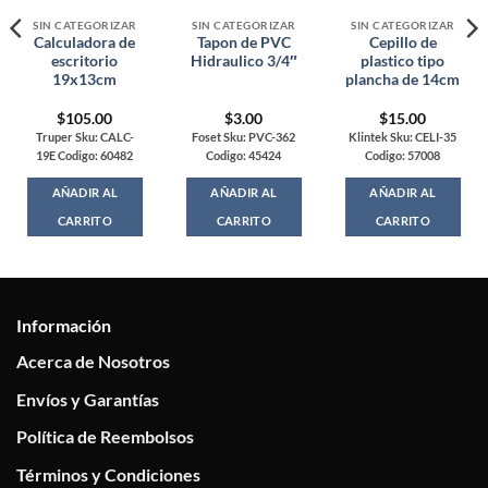
SIN CATEGORIZAR
SIN CATEGORIZAR
SIN CATEGORIZAR
Calculadora de
Tapon de PVC
Cepillo de
escritorio
Hidraulico 3/4″
plastico tipo
19x13cm
plancha de 14cm
$
105.00
$
3.00
$
15.00
Truper Sku: CALC-
Foset Sku: PVC-362
Klintek Sku: CELI-35
19E Codigo: 60482
Codigo: 45424
Codigo: 57008
AÑADIR AL
AÑADIR AL
AÑADIR AL
CARRITO
CARRITO
CARRITO
Información
Acerca de Nosotros
Envíos y Garantías
Política de Reembolsos
Términos y Condiciones