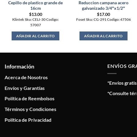
Cepillo de plastico grande de
Reduccion campana acero
16cm
galvanizado 3/4″x1/2″
$
13.00
$
17.00
Klintek Sku: CELI-30 Codigo:
Foset Sku: CG-291 Codigo: 47506
57007
AÑADIR AL CARRITO
AÑADIR AL CARRITO
Información
ENVÍOS GR
Acerca de Nosotros
*Envíos grati
Envíos y Garantías
*Consulte tér
Política de Reembolsos
Términos y Condiciones
Política de Privacidad