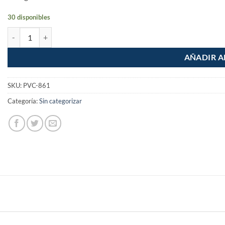
30 disponibles
Codo 45° de PVC Hidraulico 1/2" cantidad
AÑADIR A
SKU:
PVC-861
Categoría:
Sin categorizar