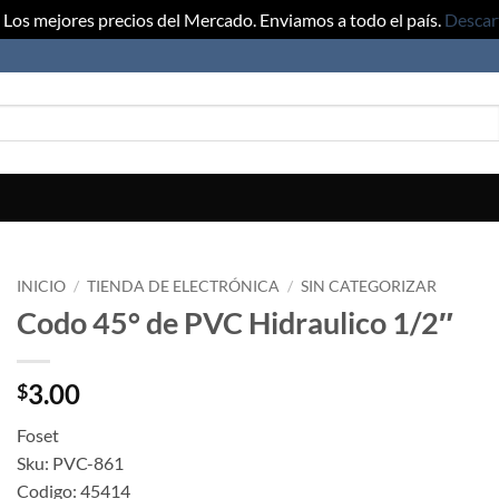
Los mejores precios del Mercado. Enviamos a todo el país.
Descar
INICIO
/
TIENDA DE ELECTRÓNICA
/
SIN CATEGORIZAR
Codo 45° de PVC Hidraulico 1/2″
3.00
$
Foset
Sku: PVC-861
Codigo: 45414