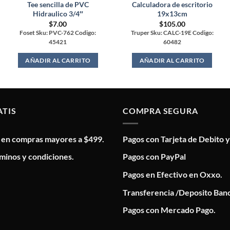
Tee sencilla de PVC
Calculadora de escritorio
Hidraulico 3/4″
19x13cm
$
7.00
$
105.00
Foset Sku: PVC-762 Codigo:
Truper Sku: CALC-19E Codigo:
45421
60482
AÑADIR AL CARRITO
AÑADIR AL CARRITO
ATIS
COMPRA SEGURA
s en compras mayores a $499.
Pagos con Tarjeta de Debito y
minos y condiciones.
Pagos con PayPal
Pagos en Efectivo en Oxxo.
Transferencia /Deposito Banc
Pagos con Mercado Pago.