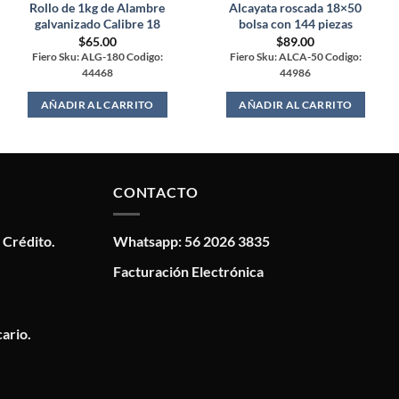
Rollo de 1kg de Alambre
Alcayata roscada 18×50
galvanizado Calibre 18
bolsa con 144 piezas
$
65.00
$
89.00
Fiero Sku: ALG-180 Codigo:
Fiero Sku: ALCA-50 Codigo:
44468
44986
AÑADIR AL CARRITO
AÑADIR AL CARRITO
CONTACTO
 Crédito.
Whatsapp: 56 2026 3835
Facturación Electrónica
ario.