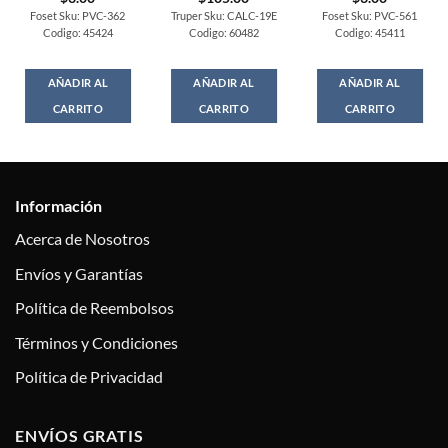
Foset Sku: PVC-362
Truper Sku: CALC-19E
Foset Sku: PVC-561
Codigo: 45424
Codigo: 60482
Codigo: 45411
AÑADIR AL
AÑADIR AL
AÑADIR AL
CARRITO
CARRITO
CARRITO
Información
Acerca de Nosotros
Envíos y Garantías
Política de Reembolsos
Términos y Condiciones
Política de Privacidad
ENVÍOS GRATIS