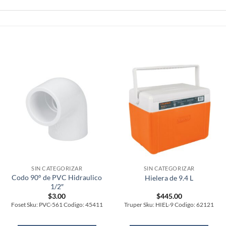
SIN CATEGORIZAR
SIN CATEGORIZAR
Codo 90° de PVC Hidraulico
Hielera de 9.4 L
1/2″
$
3.00
$
445.00
Foset Sku: PVC-561 Codigo: 45411
Truper Sku: HIEL-9 Codigo: 62121