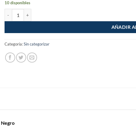
10 disponibles
Cincho plastico 15cmx3.6mm Pack 100 Piezas Reforzado Negro cant
AÑADIR A
Categoría:
Sin categorizar
o Negro