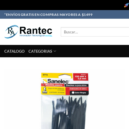
Skip
*ENVÍOS GRATIS EN COMPRAS MAYORES A $1499
to
content
Buscar
por:
CATALOGO
CATEGORIAS