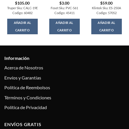
$
105.00
$
3.00
$
59.00
Truper Sku: CALC-19E
Foset Sku: PVC-561
Klintek Sku: ES-250A
Codigo: 60482
Codigo: 45411
Codigo: 57052
AÑADIR AL
AÑADIR AL
AÑADIR AL
CARRITO
CARRITO
CARRITO
Información
Acerca de Nosotros
Envíos y Garantías
Política de Reembolsos
Términos y Condiciones
Política de Privacidad
ENVÍOS GRATIS