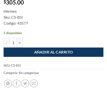
305.00
$
Hermex
Sku: CS-85I
Codigo: 43577
5 disponibles
Cerradura de sobreponer llave tetra instalacion facil Izquierda cantid
AÑADIR AL CARRITO
SKU:
CS-85I
Categoría:
Sin categorizar