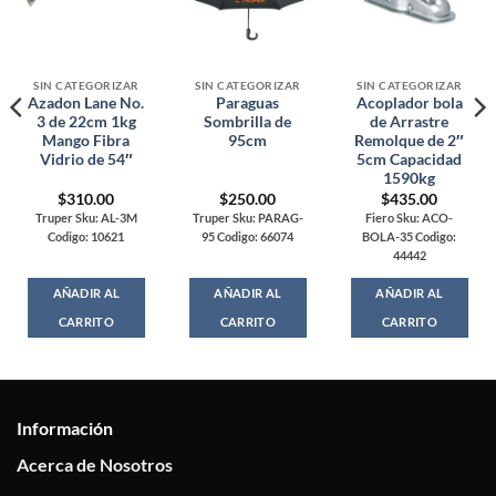
SIN CATEGORIZAR
SIN CATEGORIZAR
SIN CATEGORIZAR
Azadon Lane No.
Paraguas
Acoplador bola
3 de 22cm 1kg
Sombrilla de
de Arrastre
Mango Fibra
95cm
Remolque de 2″
Vidrio de 54″
5cm Capacidad
1590kg
$
310.00
$
250.00
$
435.00
Truper Sku: AL-3M
Truper Sku: PARAG-
Fiero Sku: ACO-
Codigo: 10621
95 Codigo: 66074
BOLA-35 Codigo:
44442
AÑADIR AL
AÑADIR AL
AÑADIR AL
CARRITO
CARRITO
CARRITO
Información
Acerca de Nosotros