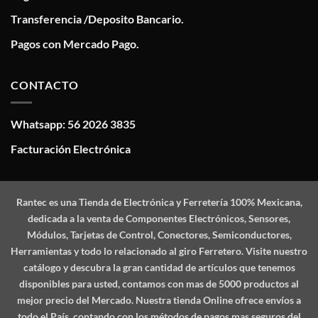
Transferencia /Deposito Bancario.
Pagos con Mercado Pago.
CONTACTO
Whatsapp: 56 2026 3835
Facturación Electrónica
Rantec
es una Tienda de Electrónica y Ferretería 100% Mexicana,
dedicada a la venta de Componentes Electrónicos, Sensores,
Módulos, Tarjetas de Control, Conectores, Semiconductores,
Herramientas y todo lo relacionado al giro Ferretero. Visite nuestro
catálogo y descubra la gran cantidad de artículos que tenemos
disponibles para usted, contamos con mas de 5000 productos al
mejor precio del Mercado. Nuestra tienda Online ofrece envíos a
todo el País, contando con los métodos de pagos mas seguros del