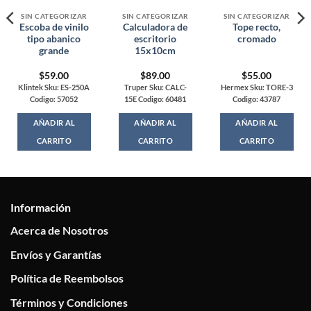
SIN CATEGORIZAR
SIN CATEGORIZAR
SIN CATEGORIZAR
Escoba de vinilo
Calculadora de
Tope recto,
tipo abanico
escritorio
cromado
grande
15x10cm
$
59.00
$
89.00
$
55.00
Klintek Sku: ES-250A
Truper Sku: CALC-
Hermex Sku: TORE-3
Codigo: 57052
15E Codigo: 60481
Codigo: 43787
AÑADIR AL
AÑADIR AL
AÑADIR AL
CARRITO
CARRITO
CARRITO
Información
Acerca de Nosotros
Envíos y Garantías
Política de Reembolsos
Términos y Condiciones