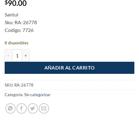
90.00
$
Santul
Sku: RA-26778
Codigo: 7726
8 disponibles
Cautin tipo lapiz de 30w con accesorios Uso Ligero cantidad
AÑADIR AL CARRITO
SKU:
RA-26778
Categoría:
Sin categorizar