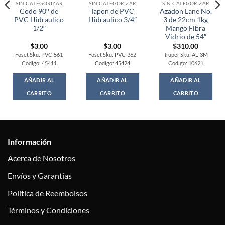
SIN CATEGORIZAR
SIN CATEGORIZAR
SIN CATEGORIZAR
Codo 90° de
Tapon de PVC
Azadon Lane No.
PVC Hidraulico
Hidraulico 3/4″
3 de 22cm 1kg
1/2″
Mango Fibra
Vidrio de 54″
$
3.00
$
3.00
$
310.00
Foset Sku: PVC-561
Foset Sku: PVC-362
Truper Sku: AL-3M
Codigo: 45411
Codigo: 45424
Codigo: 10621
AÑADIR AL
AÑADIR AL
AÑADIR AL
CARRITO
CARRITO
CARRITO
Información
Acerca de Nosotros
Envíos y Garantías
Política de Reembolsos
Términos y Condiciones