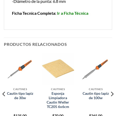
-Diámetro de la punta: 6.8 mm
Ficha Tecnica Completa:
Ir a Ficha Técnica
PRODUCTOS RELACIONADOS
CAUTINES
CAUTINES
CAUTINES
Cautin tipo lapiz
Esponja
Cautin tipo lapiz
de 30w
Limpiadora
de 100w
Cautin Weller
TC205 6x6cm
$
135.00
$
70.00
$
265.00