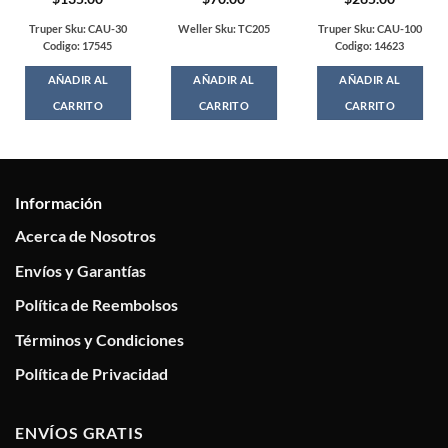
t
Truper Sku: CAU-30
Weller Sku: TC205
Truper Sku: CAU-100
Codigo: 17545
Codigo: 14623
0.
AÑADIR AL
AÑADIR AL
AÑADIR AL
CARRITO
CARRITO
CARRITO
Información
Acerca de Nosotros
Envíos y Garantías
Política de Reembolsos
Términos y Condiciones
Política de Privacidad
ENVÍOS GRATIS