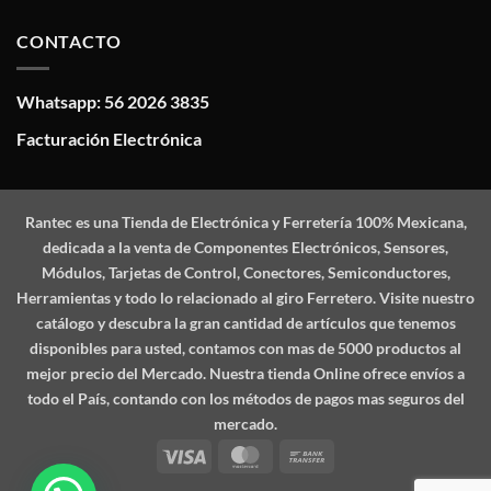
CONTACTO
Whatsapp: 56 2026 3835
Facturación Electrónica
Rantec
es una Tienda de Electrónica y Ferretería 100% Mexicana,
dedicada a la venta de Componentes Electrónicos, Sensores,
Módulos, Tarjetas de Control, Conectores, Semiconductores,
Herramientas y todo lo relacionado al giro Ferretero. Visite nuestro
catálogo y descubra la gran cantidad de artículos que tenemos
disponibles para usted, contamos con mas de 5000 productos al
mejor precio del Mercado. Nuestra tienda Online ofrece envíos a
todo el País, contando con los métodos de pagos mas seguros del
mercado.
Visa
MasterCard
Bank
Transfer