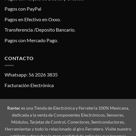
Pagos con PayPal
Pagos en Efectivo en Oxxo.
Transferencia /Deposito Bancario.
Pagos con Mercado Pago.
CONTACTO
Whatsapp: 56 2026 3835
Facturación Electrónica
Rantec
es una Tienda de Electrónica y Ferretería 100% Mexicana,
dedicada a la venta de Componentes Electrónicos, Sensores,
Módulos, Tarjetas de Control, Conectores, Semiconductores,
Herramientas y todo lo relacionado al giro Ferretero. Visite nuestro
catálogo y descubra la gran cantidad de artículos que tenemos