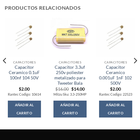
PRODUCTOS RELACIONADOS
CAPACITORES
CAPACITORES
CAPACITORES
Capacitor
Capacitor 3.3uf
Capacitor
Ceramico 0.1uF
250v poliester
Ceramico
100nf 104 50V
metalizado para
0.001uF 1nF 102
Tweeter Bala
500V
Original
Current
$
2.00
$
16.00
$
14.00
$
2.00
price
price
Rantec Codigo: 10614
Mitzu Sku: 3.3-250MP
Rantec Codigo: 22523
was:
is:
$16.00.
$14.00.
AÑADIR AL
AÑADIR AL
AÑADIR AL
CARRITO
CARRITO
CARRITO