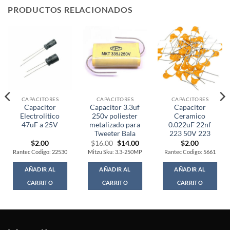
PRODUCTOS RELACIONADOS
CAPACITORES
CAPACITORES
CAPACITORES
Capacitor
Capacitor 3.3uf
Capacitor
Electrolitico
250v poliester
Ceramico
47uF a 25V
metalizado para
0.022uF 22nf
Tweeter Bala
223 50V 223
Original
Current
$
2.00
$
16.00
$
14.00
$
2.00
price
price
Rantec Codigo: 22530
Mitzu Sku: 3.3-250MP
Rantec Codigo: 5661
was:
is:
$16.00.
$14.00.
AÑADIR AL
AÑADIR AL
AÑADIR AL
CARRITO
CARRITO
CARRITO