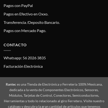
Pagos con PayPal
Pagos en Efectivo en Oxxo.
Transferencia /Deposito Bancario.
Pagos con Mercado Pago.
CONTACTO
Whatsapp: 56 2026 3835
Facturación Electrónica
Rantec
es una Tienda de Electrónica y Ferretería 100% Mexicana,
dedicada a la venta de Componentes Electrónicos, Sensores,
Módulos, Tarjetas de Control, Conectores, Semiconductores,
Herramientas y todo lo relacionado al giro Ferretero. Visite nuestro
catálogo y descubra la gran cantidad de artículos que tenemos