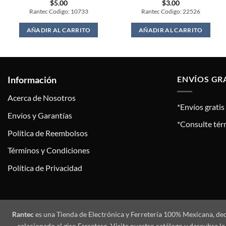
$
5.00
$
3.00
Rantec Codigo: 10733
Rantec Codigo: 22526
AÑADIR AL CARRITO
AÑADIR AL CARRITO
Información
ENVÍOS GR
Acerca de Nosotros
*Envíos grati
Envíos y Garantías
*Consulte tér
Política de Reembolsos
Términos y Condiciones
Política de Privacidad
Rantec
es una Tienda de Electrónica y Ferretería 100% Mexicana, de
relacionado al giro Ferretero. Visite nuestro catálogo y descubra