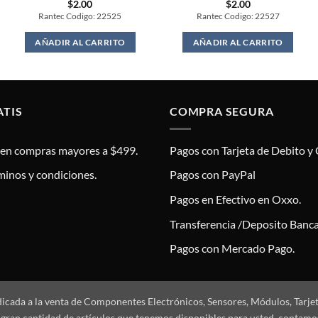
$
2.00
$
2.00
Rantec Codigo: 22525
Rantec Codigo: 22527
AÑADIR AL CARRITO
AÑADIR AL CARRITO
ATIS
COMPRA SEGURA
s en compras mayores a $499.
Pagos con Tarjeta de Debito y 
minos y condiciones.
Pagos con PayPal
Pagos en Efectivo en Oxxo.
Transferencia /Deposito Banca
Pagos con Mercado Pago.
dicada a la venta de Componentes Electrónicos, Sensores, Módulos, Tarje
 la gran cantidad de artículos que tenemos disponibles para usted, conta