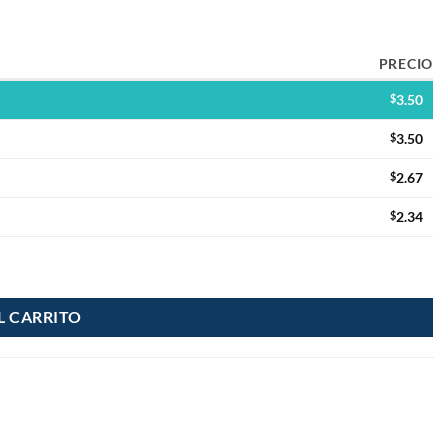
PRECIO
$
3.50
$
3.50
$
2.67
$
2.34
L CARRITO