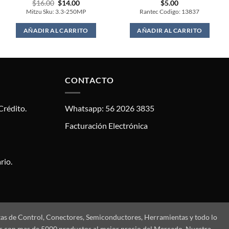
Original
Current
$
16.00
$
14.00
$
5.00
price
price
Mitzu Sku: 3.3-250MP
Rantec Codigo: 13837
was:
is:
$16.00.
$14.00.
AÑADIR AL CARRITO
AÑADIR AL CARRITO
CONTACTO
Crédito.
Whatsapp: 56 2026 3835
Facturación Electrónica
rio.
tas de Control, Conectores, Semiconductores, Herramientas y todo lo
mos con mas de 5000 productos al mejor precio del Mercado. Nuestra