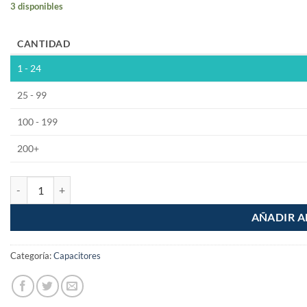
3 disponibles
CANTIDAD
1 - 24
25 - 99
100 - 199
200+
Capacitor de Poliester Metalizado 474k 0.47uF 250V cantidad
AÑADIR A
Categoría:
Capacitores