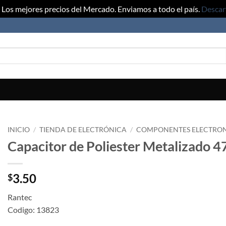
Los mejores precios del Mercado. Enviamos a todo el país.
Descar
INICIO
/
TIENDA DE ELECTRÓNICA
/
COMPONENTES ELECTRO
Capacitor de Poliester Metalizado 
3.50
$
Rantec
Codigo: 13823