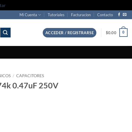
tar
Mi Cuenta
Tutoriales
Facturacion
Contacto
0
ACCEDER / REGISTRARSE
$
0.00
NICOS
/
CAPACITORES
474k 0.47uF 250V