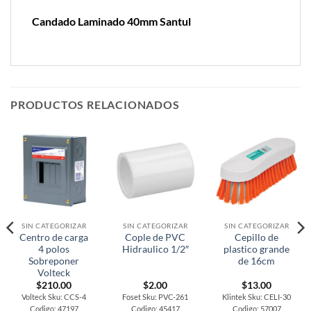
Candado Laminado 40mm Santul
PRODUCTOS RELACIONADOS
SIN CATEGORIZAR
SIN CATEGORIZAR
SIN CATEGORIZAR
Centro de carga
Cople de PVC
Cepillo de
4 polos
Hidraulico 1/2″
plastico grande
Sobreponer
de 16cm
Volteck
$
210.00
$
2.00
$
13.00
Volteck Sku: CCS-4
Foset Sku: PVC-261
Klintek Sku: CELI-30
Codigo: 47197
Codigo: 45417
Codigo: 57007