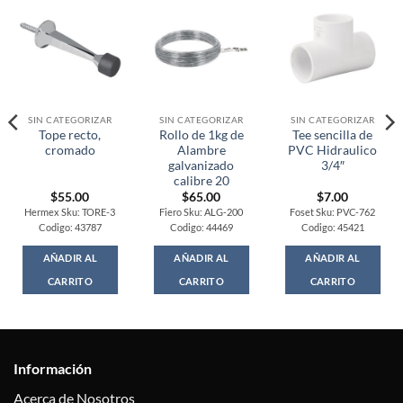
SIN CATEGORIZAR
SIN CATEGORIZAR
SIN CATEGORIZAR
Tope recto,
Rollo de 1kg de
Tee sencilla de
cromado
Alambre
PVC Hidraulico
galvanizado
3/4″
calibre 20
$
55.00
$
65.00
$
7.00
Hermex Sku: TORE-3
Fiero Sku: ALG-200
Foset Sku: PVC-762
Codigo: 43787
Codigo: 44469
Codigo: 45421
AÑADIR AL
AÑADIR AL
AÑADIR AL
CARRITO
CARRITO
CARRITO
Información
Acerca de Nosotros