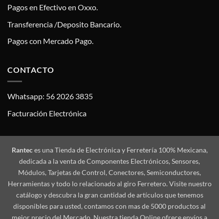
Pagos en Efectivo en Oxxo.
Transferencia /Deposito Bancario.
Pagos con Mercado Pago.
CONTACTO
Whatsapp: 56 2026 3835
Facturación Electrónica
Rantec
es una Tienda de Electrónica y Ferretería 100% Mexicana,
dedicada a la venta de Componentes Electrónicos, Sensores,
Módulos, Tarjetas de Control, Conectores, Semiconductores,
Herramientas y todo lo relacionado al giro Ferretero. Visite nuestro
catálogo y descubra la gran cantidad de artículos que tenemos
disponibles para usted, contamos con mas de 5000 productos al
mejor precio del Mercado. Nuestra tienda Online ofrece envíos a