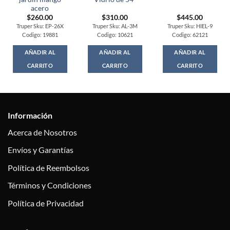
acero
$
260.00
$
310.00
$
445.00
Truper Sku: EP-26X
Truper Sku: AL-3M
Truper Sku: HIEL-9
Codigo: 19881
Codigo: 10621
Codigo: 62121
AÑADIR AL
AÑADIR AL
AÑADIR AL
CARRITO
CARRITO
CARRITO
Información
Acerca de Nosotros
Envíos y Garantías
Política de Reembolsos
Términos y Condiciones
Política de Privacidad