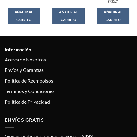
5/32LT
$49.00.
$44.00.
AÑADIR AL
AÑADIR AL
AÑADIR AL
CARRITO
CARRITO
CARRITO
Información
Acerca de Nosotros
Envíos y Garantías
Política de Reembolsos
Términos y Condiciones
Política de Privacidad
ENVÍOS GRATIS
*Envíos gratis en compras mayores a $499.