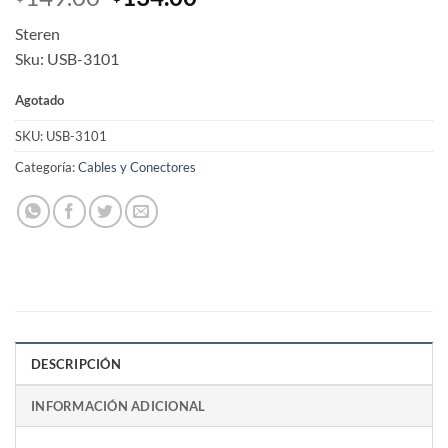
price
price
Steren
was:
is:
Sku: USB-3101
$149.00.
$134.00.
Agotado
SKU:
USB-3101
Categoría:
Cables y Conectores
DESCRIPCIÓN
INFORMACIÓN ADICIONAL