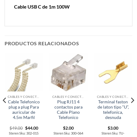
Cable USB C de 1m 100W
PRODUCTOS RELACIONADOS
CABLES Y CONECTORES
CABLES Y CONECTORES
CABLES Y CONECTORES
Cable Telefonico
Plug RJ11 4
Terminal faston
plug a plug Para
contactos para
de laton tipo “U”,
auricular de
Cable Plano
telefonica,
4.5m Marfil
Telefonico
desnuda
Original
Current
$
49.00
$
44.00
$
2.00
$
3.00
price
price
Steren Sku: 302-015
Steren Sku: 300-064
Steren Sku: TU-
was:
is: