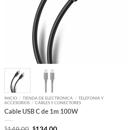
INICIO
/
TIENDA DE ELECTRÓNICA
/
TELEFONIA Y
ACCESORIOS
/
CABLES Y CONECTORES
Cable USB C de 1m 100W
Original
Current
149.00
134.00
$
$