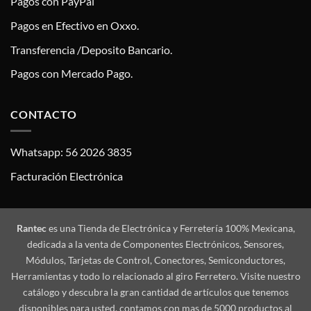
Pagos con PayPal
Pagos en Efectivo en Oxxo.
Transferencia /Deposito Bancario.
Pagos con Mercado Pago.
CONTACTO
Whatsapp: 56 2026 3835
Facturación Electrónica
Rantec
es una Tienda de Electrónica y Ferretería 100% Mexicana,
dedicada a la venta de Componentes Electrónicos, Sensores,
Módulos, Tarjetas de Control, Conectores, Semiconductores,
Herramientas y todo lo relacionado al giro Ferretero. Visite nuestro
catálogo y descubra la gran cantidad de artículos que tenemos
disponibles para usted, contamos con mas de 5000 productos al