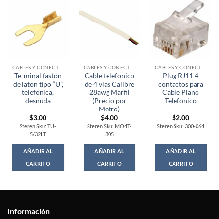
CABLES Y CONECTORES
CABLES Y CONECTORES
CABLES Y CONECTORES
Terminal faston
Cable telefonico
Plug RJ11 4
de laton tipo “U”,
de 4 vias Calibre
contactos para
telefonica,
28awg Marfil
Cable Plano
desnuda
(Precio por
Telefonico
Metro)
$
3.00
$
4.00
$
2.00
Steren Sku: TU-
Steren Sku: MO4T-
Steren Sku: 300-064
5/32LT
305
AÑADIR AL
AÑADIR AL
AÑADIR AL
CARRITO
CARRITO
CARRITO
Información