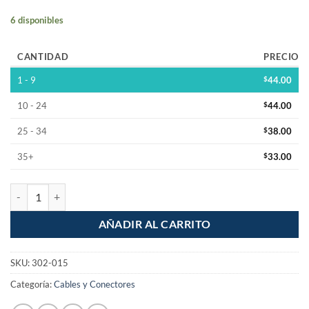
6 disponibles
CANTIDAD
PRECIO
1 - 9
$
44.00
10 - 24
$
44.00
25 - 34
$
38.00
35+
$
33.00
Cable Telefonico plug a plug Para auricular de 4.5m Marfil cantidad
AÑADIR AL CARRITO
SKU:
302-015
Categoría:
Cables y Conectores