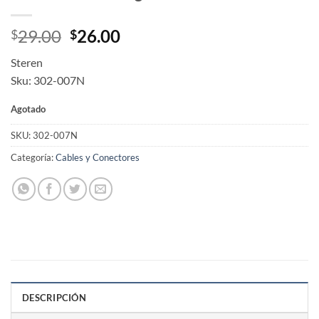
Original
Current
29.00
26.00
$
$
price
price
Steren
was:
is:
Sku: 302-007N
$29.00.
$26.00.
Agotado
SKU:
302-007N
Categoría:
Cables y Conectores
DESCRIPCIÓN