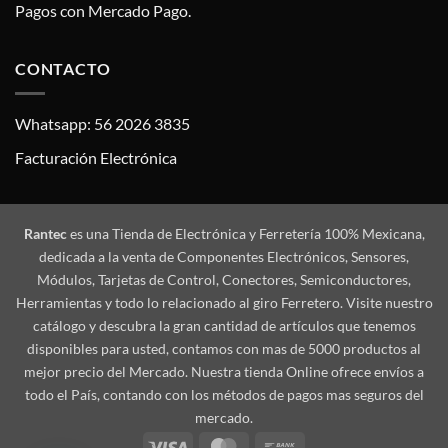
Pagos con Mercado Pago.
CONTACTO
Whatsapp: 56 2026 3835
Facturación Electrónica
Rantec
es una Tienda de Electrónica y Ferretería 100% Mexicana,
dedicada a la venta de Componentes Electrónicos, Sensores,
Módulos, Tarjetas de Control, Conectores, Semiconductores,
Herramientas y todo lo relacionado al giro Ferretero. Visite nuestro
catálogo y descubra la gran cantidad de artículos que tenemos
disponibles para usted, contamos con mas de 5000 productos al
mejor precio del Mercado. Nuestra tienda Online ofrece envíos a
todo el País, contando con los métodos de pagos mas seguros del
mercado.
Visa
MasterCard
Bank