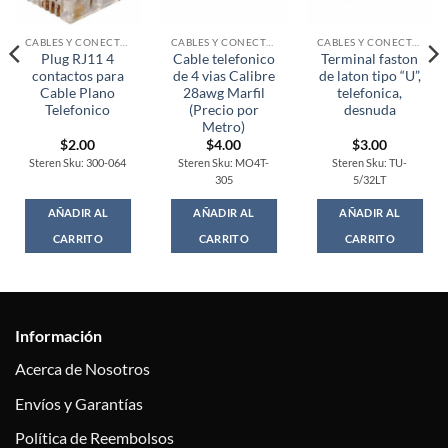
CABLES Y CONECTORES
CABLES Y CONECTORES
CABLES Y CONECTORES
Plug RJ11 4
Cable telefonico
Terminal faston
contactos para
de 4 vias Calibre
de laton tipo “U”,
Cable Plano
28awg Marfil
telefonica,
Telefonico
(Precio por
desnuda
Metro)
$
2.00
$
4.00
$
3.00
Steren Sku: 300-064
Steren Sku: MO4T-
Steren Sku: TU-
305
5/32LT
AÑADIR AL
AÑADIR AL
AÑADIR AL
CARRITO
CARRITO
CARRITO
Información
Acerca de Nosotros
Envíos y Garantías
Política de Reembolsos