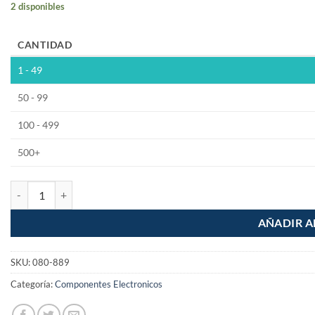
2 disponibles
CANTIDAD
1 - 49
50 - 99
100 - 499
500+
Cable de Red UTP PC Cat 5e de 3m cantidad
AÑADIR A
SKU:
080-889
Categoría:
Componentes Electronicos