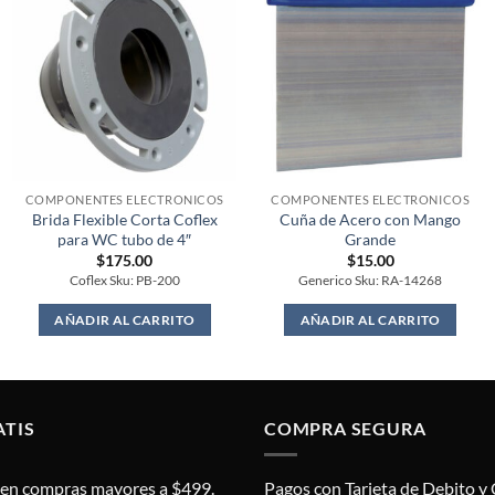
COMPONENTES ELECTRONICOS
COMPONENTES ELECTRONICOS
Brida Flexible Corta Coflex
Cuña de Acero con Mango
para WC tubo de 4″
Grande
$
175.00
$
15.00
Coflex Sku: PB-200
Generico Sku: RA-14268
AÑADIR AL CARRITO
AÑADIR AL CARRITO
ATIS
COMPRA SEGURA
s en compras mayores a $499.
Pagos con Tarjeta de Debito y 