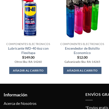
COMPONENTES ELECTRONICOS
COMPONENTES ELECTRONICOS
Lubricante WD-40 6oz con
Encendedor de Bolsillo
Flexitapa
Economico
$
149.00
$
12.00
Otros Sku: RA-14260
Galvanizado Sku: RA-14265
AÑADIR AL CARRITO
AÑADIR AL CARRITO
Información
ENVÍOS GR
Acerca de Nosotros
*Envíos grati