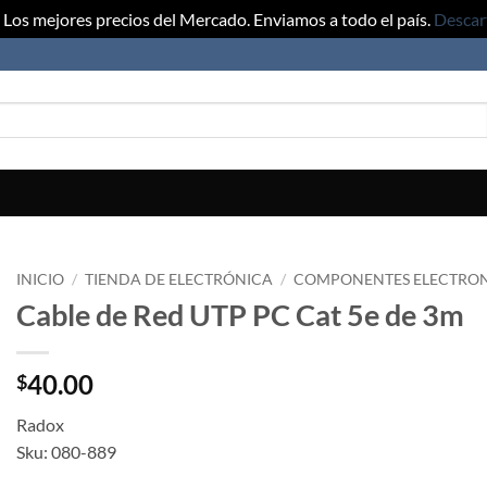
Los mejores precios del Mercado. Enviamos a todo el país.
Descar
INICIO
/
TIENDA DE ELECTRÓNICA
/
COMPONENTES ELECTRO
Cable de Red UTP PC Cat 5e de 3m
40.00
$
Radox
Sku: 080-889