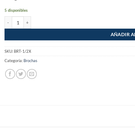
5 disponibles
Brocha Profesional de 1/2" Cerdas Suaves Truper Expert cantidad
AÑADIR A
SKU:
BRT-1/2X
Categoría:
Brochas