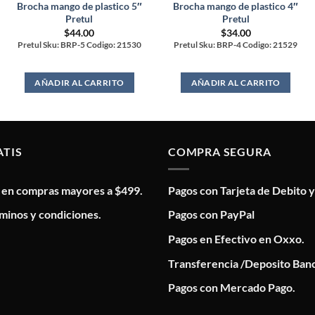
Brocha mango de plastico 5″
Brocha mango de plastico 4″
Pretul
Pretul
$
44.00
$
34.00
Pretul Sku: BRP-5 Codigo: 21530
Pretul Sku: BRP-4 Codigo: 21529
AÑADIR AL CARRITO
AÑADIR AL CARRITO
ATIS
COMPRA SEGURA
s en compras mayores a $499.
Pagos con Tarjeta de Debito y
minos y condiciones.
Pagos con PayPal
Pagos en Efectivo en Oxxo.
Transferencia /Deposito Banc
Pagos con Mercado Pago.