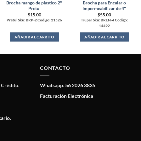
Brocha mango de plastico 2″
Brocha para Encalar o
Pretul
Impermeabilizar de 4″
$
15.00
$
55.00
Pretul Sku: BRP-2 Codigo: 21526
Truper Sku: BREN-4 Codigo:
14492
AÑADIR AL CARRITO
AÑADIR AL CARRITO
CONTACTO
 Crédito.
Whatsapp: 56 2026 3835
Facturación Electrónica
ario.