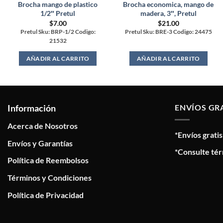
Brocha mango de plastico
Brocha economica, mango de
1/2″ Pretul
madera, 3″, Pretul
$
7.00
$
21.00
Pretul Sku: BRP-1/2 Codigo:
Pretul Sku: BRE-3 Codigo: 24475
21532
AÑADIR AL CARRITO
AÑADIR AL CARRITO
Información
ENVÍOS GR
Acerca de Nosotros
*Envíos grati
Envíos y Garantías
*Consulte tér
Política de Reembolsos
Términos y Condiciones
Política de Privacidad