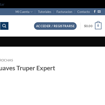
tar
Mi Cuenta
Tutoriales
Facturacion
Contacto
0
ACCEDER / REGISTRARSE
$
0.00
ROCHAS
uaves Truper Expert