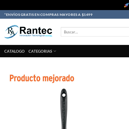
Skip
*ENVÍOS GRATIS EN COMPRAS MAYORES A $1499
to
content
Buscar
por:
CATALOGO
CATEGORIAS