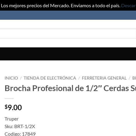
Los mejores precios del Mercado. Enviamos a todo el país.
Descar
INICIO
/
TIENDA DE ELECTRÓNICA
/
FERRETERIA GENERAL
/
B
Brocha Profesional de 1/2″ Cerdas S
9.00
$
Truper
Sku: BRT-1/2X
Codigo: 17849