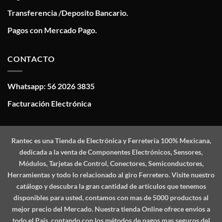
Transferencia /Deposito Bancario.
Pagos con Mercado Pago.
CONTACTO
Whatsapp: 56 2026 3835
Facturación Electrónica
Rantec
es una Tienda de Electrónica y Ferretería 100% Mexicana,
dedicada a la venta de Componentes Electrónicos, Sensores,
Módulos, Tarjetas de Control, Conectores, Semiconductores,
Herramientas y todo lo relacionado al giro Ferretero. Visite nuestro
catálogo y descubra la gran cantidad de artículos que tenemos
disponibles para usted, contamos con mas de 5000 productos al
mejor precio del Mercado. Nuestra tienda Online ofrece envíos a
todo el País, contando con los métodos de pagos mas seguros del