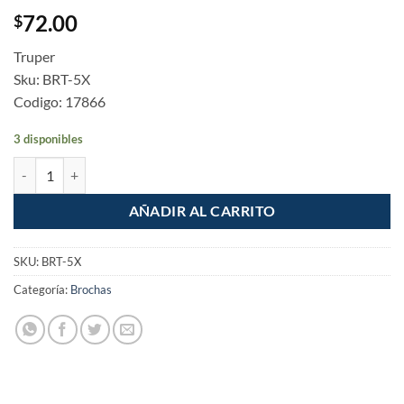
72.00
$
Truper
Sku: BRT-5X
Codigo: 17866
3 disponibles
Brocha Profesional de 5" Cerdas Suaves Truper Expert cantidad
AÑADIR AL CARRITO
SKU:
BRT-5X
Categoría:
Brochas