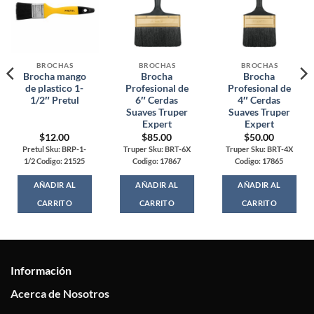
BROCHAS
BROCHAS
BROCHAS
Brocha mango
Brocha
Brocha
de plastico 1-
Profesional de
Profesional de
1/2″ Pretul
6″ Cerdas
4″ Cerdas
Suaves Truper
Suaves Truper
Expert
Expert
$
12.00
$
85.00
$
50.00
Pretul Sku: BRP-1-
Truper Sku: BRT-6X
Truper Sku: BRT-4X
1/2 Codigo: 21525
Codigo: 17867
Codigo: 17865
AÑADIR AL
AÑADIR AL
AÑADIR AL
CARRITO
CARRITO
CARRITO
Información
Acerca de Nosotros