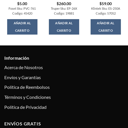
$
5.00
$
260.00
$
59.00
Foset Sku: PVC-761
Truper Sku: EP-26X
Klintek Sku: ES-250A
Codigo: 45420
Codigo: 19881
Codigo: 57052
AÑADIR AL
AÑADIR AL
AÑADIR AL
CARRITO
CARRITO
CARRITO
Información
Acerca de Nosotros
Envíos y Garantías
Política de Reembolsos
Términos y Condiciones
Política de Privacidad
ENVÍOS GRATIS