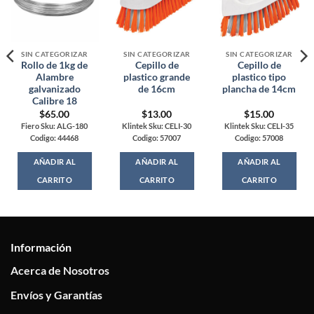
SIN CATEGORIZAR
SIN CATEGORIZAR
SIN CATEGORIZAR
Rollo de 1kg de
Cepillo de
Cepillo de
Alambre
plastico grande
plastico tipo
galvanizado
de 16cm
plancha de 14cm
Calibre 18
$
65.00
$
13.00
$
15.00
Fiero Sku: ALG-180
Klintek Sku: CELI-30
Klintek Sku: CELI-35
Codigo: 44468
Codigo: 57007
Codigo: 57008
AÑADIR AL
AÑADIR AL
AÑADIR AL
CARRITO
CARRITO
CARRITO
Información
Acerca de Nosotros
Envíos y Garantías