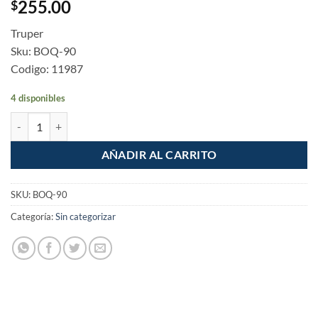
255.00
$
Truper
Sku: BOQ-90
Codigo: 11987
4 disponibles
Mechero Soplete Boquilla encendido electronico de lata 1/4 de vuelta
AÑADIR AL CARRITO
SKU:
BOQ-90
Categoría:
Sin categorizar