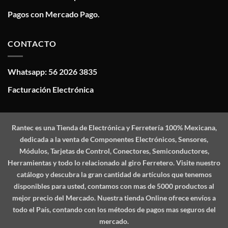
Pagos con Mercado Pago.
CONTACTO
Whatsapp: 56 2026 3835
Facturación Electrónica
Rantec
es una Tienda de Electrónica y Ferretería 100% Mexicana,
dedicada a la venta de Componentes Electrónicos, Sensores,
Módulos, Tarjetas de Control, Conectores, Semiconductores,
Herramientas y todo lo relacionado al giro Ferretero. Visite nuestro
catálogo y descubra la gran cantidad de artículos que tenemos
disponibles para usted, contamos con mas de 5000 productos al
mejor precio del Mercado. Nuestra tienda Online ofrece envíos a
todo el País, contando con los métodos de pagos mas seguros del
mercado.