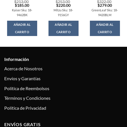
$
213.00
$
253.00
$
322.00
t
Original
Current
Original
Current
Original
Current
$
185.00
$
220.00
$
279.00
price
price
price
price
price
price
Kaiser Sku: 18-
Mitzu Sku: 18-
GreenLeaf Sku: 18-
was:
is:
was:
is:
was:
is:
9462BK
9156GY
9420BLM
0.
$213.00.
$185.00.
$253.00.
$220.00.
$322.00.
$279.00
AÑADIR AL
AÑADIR AL
AÑADIR AL
CARRITO
CARRITO
CARRITO
Información
Acerca de Nosotros
Envíos y Garantías
Política de Reembolsos
Términos y Condiciones
Política de Privacidad
ENVÍOS GRATIS