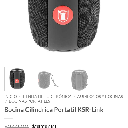
INICIO
/
TIENDA DE ELECTRÓNICA
/
AUDIFONOS Y BOCINAS
/
BOCINAS PORTATILES
Bocina Cilindrica Portatil KSR-Link
Original
Current
349.00
303.00
$
$