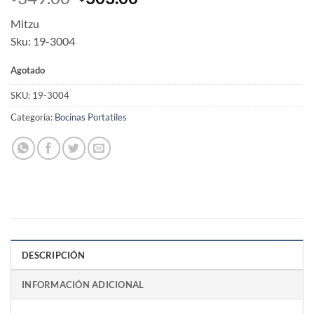
price
price
Mitzu
was:
is:
Sku: 19-3004
$349.00.
$303.00.
Agotado
SKU:
19-3004
Categoría:
Bocinas Portatiles
DESCRIPCIÓN
INFORMACIÓN ADICIONAL