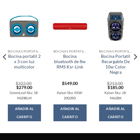
BOCINAS PORTATILES
BOCINAS PORTATILES
BOCINAS PORTATILES
Bocina portatil 2
Bocina
Bocina Portatil
x 3 con luz
bluetooth de 8w
Recargable De
multicolor
RMS Ksr-Link
10w Color
Negra
$
322.00
$
549.00
$
213.00
Original
Current
Original
Current
$
279.00
$
185.00
price
price
price
price
GreenLeaf Sku: 18-
Kaiser Sku: KSW-
Kaiser Sku: 18-
was:
is:
was:
is:
9420BLM
2002RD
9462BK
$322.00.
$279.00.
$213.00.
$185.00
AÑADIR AL
AÑADIR AL
AÑADIR AL
CARRITO
CARRITO
CARRITO