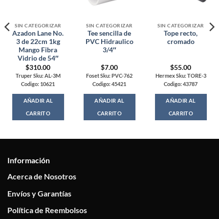
SIN CATEGORIZAR
SIN CATEGORIZAR
SIN CATEGORIZAR
Azadon Lane No.
Tee sencilla de
Tope recto,
3 de 22cm 1kg
PVC Hidraulico
cromado
Mango Fibra
3/4″
Vidrio de 54″
$
310.00
$
7.00
$
55.00
Truper Sku: AL-3M
Foset Sku: PVC-762
Hermex Sku: TORE-3
Codigo: 10621
Codigo: 45421
Codigo: 43787
AÑADIR AL
AÑADIR AL
AÑADIR AL
CARRITO
CARRITO
CARRITO
Información
Acerca de Nosotros
Envíos y Garantías
Política de Reembolsos