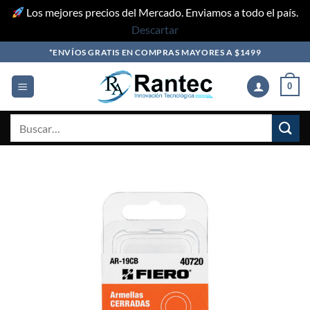
Los mejores precios del Mercado. Enviamos a todo el país.
Descartar
Skip
*ENVÍOS GRATIS EN COMPRAS MAYORES A $1499
to
content
0
Buscar
por: