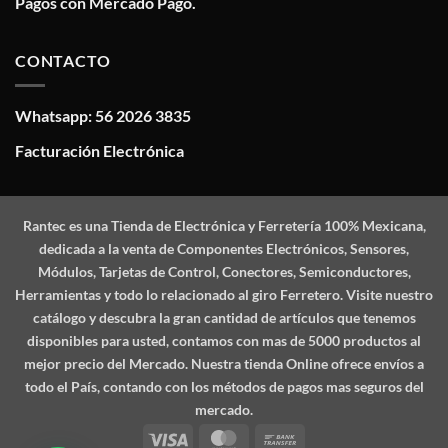
Pagos con Mercado Pago.
CONTACTO
Whatsapp: 56 2026 3835
Facturación Electrónica
Rantec
es una Tienda de Electrónica y Ferretería 100% Mexicana,
dedicada a la venta de Componentes Electrónicos, Sensores,
Módulos, Tarjetas de Control, Conectores, Semiconductores,
Herramientas y todo lo relacionado al giro Ferretero. Visite nuestro
catálogo y descubra la gran cantidad de artículos que tenemos
disponibles para usted, contamos con mas de 5000 productos al
mejor precio del Mercado. Nuestra tienda Online ofrece envíos a
todo el País, contando con los métodos de pagos mas seguros del
mercado.
Visa
MasterCard
Bank