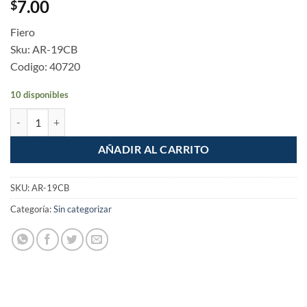
7.00
$
Fiero
Sku: AR-19CB
Codigo: 40720
10 disponibles
Blister con 8 armellas cerradas de 19 x 60, Fiero cantidad
AÑADIR AL CARRITO
SKU:
AR-19CB
Categoría:
Sin categorizar