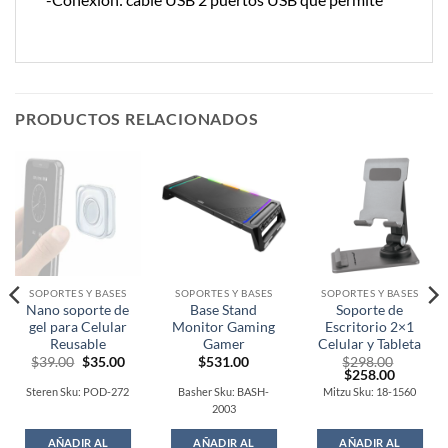
PRODUCTOS RELACIONADOS
SOPORTES Y BASES
SOPORTES Y BASES
SOPORTES Y BASES
Nano soporte de
Base Stand
Soporte de
gel para Celular
Monitor Gaming
Escritorio 2×1
Reusable
Gamer
Celular y Tableta
Original
Current
$
39.00
$
35.00
$
531.00
$
298.00
price
price
Original
Current
$
258.00
was:
is:
price
price
Steren Sku: POD-272
Basher Sku: BASH-
Mitzu Sku: 18-1560
$39.00.
$35.00.
was:
is:
2003
$298.00.
$258.00
AÑADIR AL
AÑADIR AL
AÑADIR AL