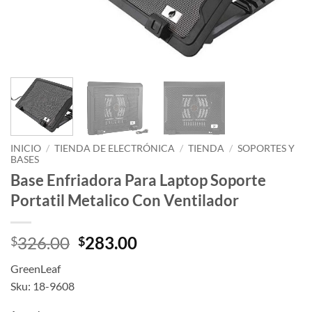
INICIO
/
TIENDA DE ELECTRÓNICA
/
TIENDA
/
SOPORTES Y
BASES
Base Enfriadora Para Laptop Soporte
Portatil Metalico Con Ventilador
Original
Current
326.00
283.00
$
$
price
price
GreenLeaf
was:
is:
Sku: 18-9608
$326.00.
$283.00.