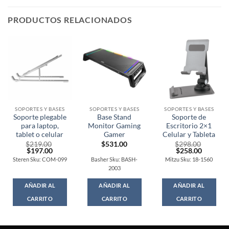
PRODUCTOS RELACIONADOS
SOPORTES Y BASES
SOPORTES Y BASES
SOPORTES Y BASES
Soporte plegable
Base Stand
Soporte de
para laptop,
Monitor Gaming
Escritorio 2×1
tablet o celular
Gamer
Celular y Tableta
$
219.00
$
531.00
$
298.00
Original
Current
Original
Current
$
197.00
$
258.00
price
price
price
price
Steren Sku: COM-099
Basher Sku: BASH-
Mitzu Sku: 18-1560
was:
is:
was:
is:
2003
$219.00.
$197.00.
$298.00.
$258.00
AÑADIR AL
AÑADIR AL
AÑADIR AL
CARRITO
CARRITO
CARRITO