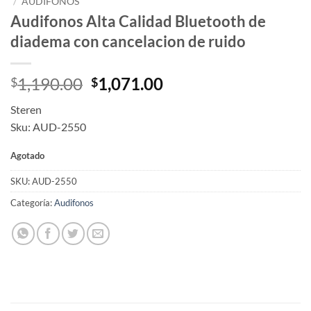
/
AUDIFONOS
Audifonos Alta Calidad Bluetooth de
diadema con cancelacion de ruido
Original
Current
1,190.00
1,071.00
$
$
price
price
Steren
was:
is:
Sku: AUD-2550
$1,190.00.
$1,071.00.
Agotado
SKU:
AUD-2550
Categoría:
Audifonos