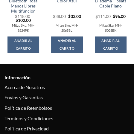
Bluetooth Rosa
Color Azul
Diadema T-beats
Manos Libres
Cable Plano
Multifuncion
Original
Current
Original
Cur
$
118.00
$
38.00
$
33.00
$
111.00
$
96.00
t
Original
Current
price
price
price
pric
$
102.00
price
price
was:
is:
was:
is:
Mitzu Sku: MH-
Mitzu Sku: MH-
Mitzu Sku: MH-
was:
is:
$38.00.
$33.00.
$111.00.
$96.
9224PK
2065BL
5028BK
0.
$118.00.
$102.00.
AÑADIR AL
AÑADIR AL
AÑADIR AL
CARRITO
CARRITO
CARRITO
Información
Acerca de Nosotros
Envíos y Garantías
Política de Reembolsos
Términos y Condiciones
Política de Privacidad