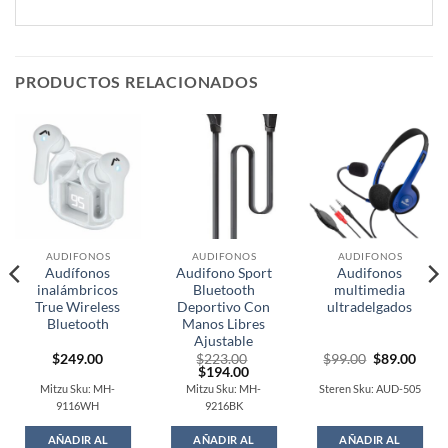
PRODUCTOS RELACIONADOS
AUDIFONOS
AUDIFONOS
AUDIFONOS
Audífonos
Audifono Sport
Audifonos
inalámbricos
Bluetooth
multimedia
True Wireless
Deportivo Con
ultradelgados
Bluetooth
Manos Libres
Ajustable
rent
Original
Curr
$
249.00
$
223.00
$
99.00
$
89.00
ce
Original
Current
price
price
$
194.00
price
price
was:
is:
Mitzu Sku: MH-
Mitzu Sku: MH-
Steren Sku: AUD-505
.00.
was:
is:
$99.00.
$89.
9116WH
9216BK
$223.00.
$194.00.
AÑADIR AL
AÑADIR AL
AÑADIR AL