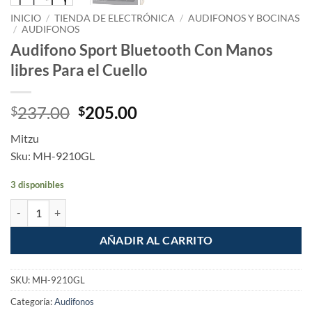
INICIO
/
TIENDA DE ELECTRÓNICA
/
AUDIFONOS Y BOCINAS
/
AUDIFONOS
Audifono Sport Bluetooth Con Manos
libres Para el Cuello
Original
Current
237.00
205.00
$
$
price
price
Mitzu
was:
is:
Sku: MH-9210GL
$237.00.
$205.00.
3 disponibles
Audifono Sport Bluetooth Con Manos libres Para el Cuello cantidad
AÑADIR AL CARRITO
SKU:
MH-9210GL
Categoría:
Audifonos