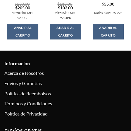
rent
$
237.00
$
118.00
$
55.00
ce
Original
Current
Original
Current
$
205.00
$
102.00
price
price
price
price
Mitzu Sku: MH-
Mitzu Sku: MH-
Radox Sku: 025-223
.00.
was:
is:
was:
is:
9210GL
9224PK
$237.00.
$205.00.
$118.00.
$102.00.
AÑADIR AL
AÑADIR AL
AÑADIR AL
CARRITO
CARRITO
CARRITO
Información
Acerca de Nosotros
Envíos y Garantías
Política de Reembolsos
Términos y Condiciones
Política de Privacidad
ENVÍOS GRATIS