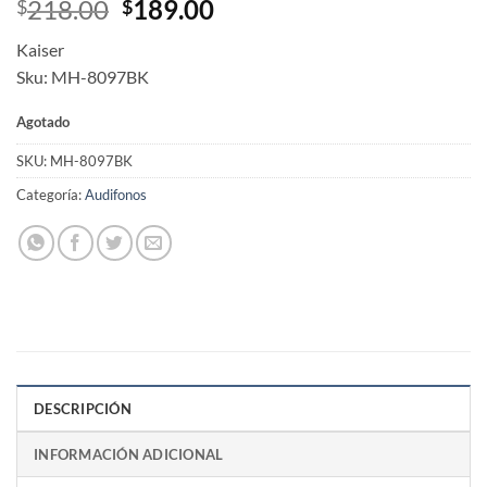
Original
Current
218.00
189.00
$
$
price
price
Kaiser
was:
is:
Sku: MH-8097BK
$218.00.
$189.00.
Agotado
SKU:
MH-8097BK
Categoría:
Audifonos
DESCRIPCIÓN
INFORMACIÓN ADICIONAL