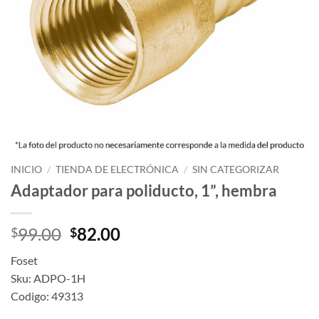
INICIO
/
TIENDA DE ELECTRÓNICA
/
SIN CATEGORIZAR
Adaptador para poliducto, 1”, hembra
Original
Current
99.00
82.00
$
$
price
price
Foset
was:
is:
Sku: ADPO-1H
$99.00.
$82.00.
Codigo: 49313