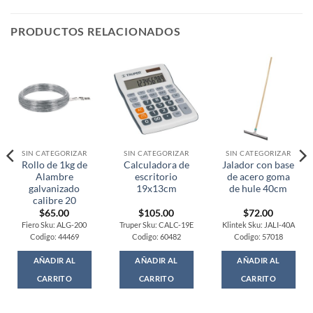
PRODUCTOS RELACIONADOS
SIN CATEGORIZAR
SIN CATEGORIZAR
SIN CATEGORIZAR
Rollo de 1kg de
Calculadora de
Jalador con base
Alambre
escritorio
de acero goma
galvanizado
19x13cm
de hule 40cm
calibre 20
$
65.00
$
105.00
$
72.00
Fiero Sku: ALG-200
Truper Sku: CALC-19E
Klintek Sku: JALI-40A
Codigo: 44469
Codigo: 60482
Codigo: 57018
AÑADIR AL
AÑADIR AL
AÑADIR AL
CARRITO
CARRITO
CARRITO