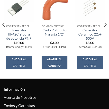
COMPONENTES ELECTRONICOS
COMPONENTES ELECTRONICOS
COMPONENTES ELECTRONICOS
Transistor
Codo Poliducto
Capacitor
TIP42C Bipolar
Naranja 1/2″
Ceramico 22pF
de potencia PNP
500V
$
10.00
$
3.00
$
3.00
Rantec Codigo: 14110
Otros Sku: ELCP13
Steren Sku: C22-500
AÑADIR AL
AÑADIR AL
AÑADIR AL
CARRITO
CARRITO
CARRITO
Información
Acerca de Nosotros
Envíos y Garantías