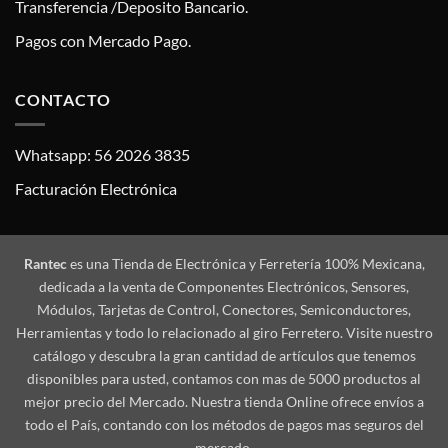
Transferencia /Deposito Bancario.
Pagos con Mercado Pago.
CONTACTO
Whatsapp: 56 2026 3835
Facturación Electrónica
Rantec
es una Tienda de Electrónica y Ferretería 100% Mexicana,
dedicada a la venta de Componentes Electrónicos, Sensores,
Módulos, Tarjetas de Control, Conectores, Semiconductores,
Herramientas y todo lo relacionado al giro Ferretero. Visite nuestro
catálogo y descubra la gran cantidad de artículos que tenemos
disponibles para usted, contamos con mas de 5000 productos al
mejor precio del Mercado. Nuestra tienda Online ofrece envíos a
todo el País, contando con los métodos de pagos mas seguros del
mercado.