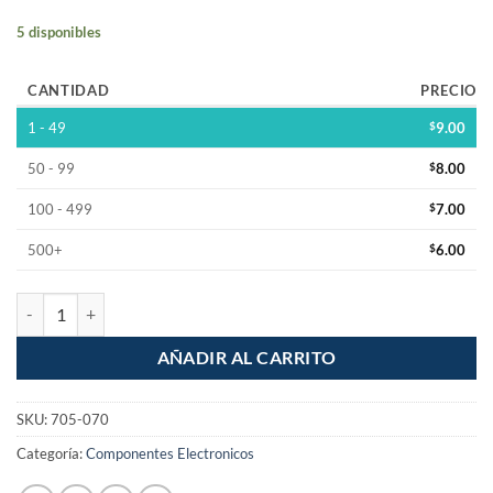
5 disponibles
CANTIDAD
PRECIO
1 - 49
$
9.00
50 - 99
$
8.00
100 - 499
$
7.00
500+
$
6.00
Adaptador de 2 jack RCA a Plug 6.3mm Estereo cantidad
AÑADIR AL CARRITO
SKU:
705-070
Categoría:
Componentes Electronicos