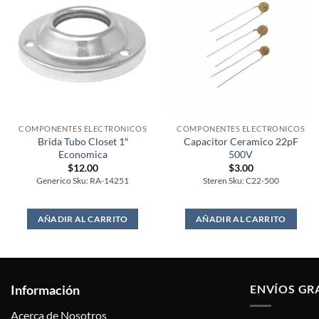
COMPONENTES ELECTRONICOS
COMPONENTES ELECTRONICOS
Brida Tubo Closet 1″
Capacitor Ceramico 22pF
Economica
500V
$
12.00
$
3.00
Generico Sku: RA-14251
Steren Sku: C22-500
AÑADIR AL CARRITO
AÑADIR AL CARRITO
Información
ENVÍOS GR
Acerca de Nosotros