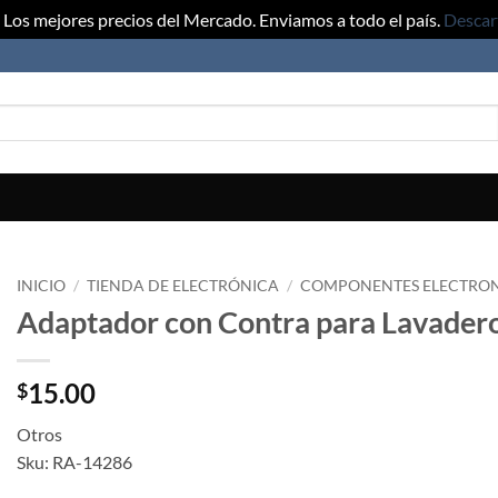
Los mejores precios del Mercado. Enviamos a todo el país.
Descar
INICIO
/
TIENDA DE ELECTRÓNICA
/
COMPONENTES ELECTRO
Adaptador con Contra para Lavader
15.00
$
Otros
Sku: RA-14286