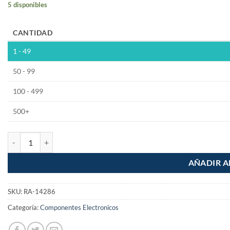
5 disponibles
CANTIDAD
1 - 49
50 - 99
100 - 499
500+
Adaptador con Contra para Lavadero 2" cantidad
AÑADIR A
SKU:
RA-14286
Categoría:
Componentes Electronicos