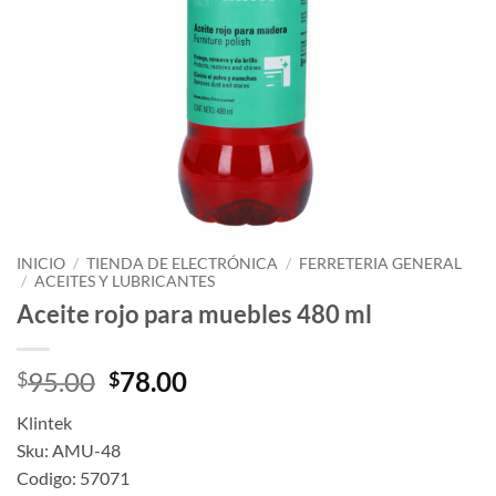
INICIO
/
TIENDA DE ELECTRÓNICA
/
FERRETERIA GENERAL
/
ACEITES Y LUBRICANTES
Aceite rojo para muebles 480 ml
Original
Current
95.00
78.00
$
$
price
price
Klintek
was:
is:
Sku: AMU-48
$95.00.
$78.00.
Codigo: 57071