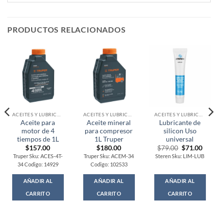
PRODUCTOS RELACIONADOS
ACEITES Y LUBRICANTES
ACEITES Y LUBRICANTES
ACEITES Y LUBRICANTES
Aceite para
Aceite mineral
Lubricante de
motor de 4
para compresor
silicon Uso
tiempos de 1L
1L Truper
universal
Original
Curr
$
157.00
$
180.00
$
79.00
$
71.00
price
price
Truper Sku: ACES-4T-
Truper Sku: ACEM-34
Steren Sku: LIM-LUB
was:
is:
34 Codigo: 14929
Codigo: 102533
$79.00.
$71.
AÑADIR AL
AÑADIR AL
AÑADIR AL
CARRITO
CARRITO
CARRITO